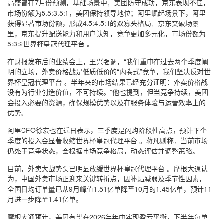
高盛曾在7月份预测，基础场景中，美团防守成功，京东表现不佳，
市场份额为5.5:3.5:1，美团保持领导地位；阿里崛起场景下，阿里
获得显著市场份额，形成4.5:4.5:1的双寡头格局；京东突破场景
里，京东提升配送能力和用户认知，竞争更加多元化，市场份额为
5:3:2世界杯皇冠代理平台 。
在财报发布后的业绩会上，王兴强调，“我们重申在过去两个季度阐
明的立场，外卖价格战是低质低价的“内卷式”竞争，我们坚决反对世
界杯皇冠代理平台 。半年来的市场结果已经充分证明：外卖价格战
没有为行业创造价值，不可持续。”他也提到，但当竞争持续，美团
会投入必要的资源，确保规模优势以及在服务体验与运营效率上的
优势。
阿里CFO徐宏也在近日表示，三季度是闪购阶段性高点，预计下个
季度的投入会显著收缩世界杯皇冠代理平台 。蒋凡则称，当前市场
仍处于竞争状态，会根据市场竞争格局，动态评估并调整策略。
目前，外卖大战势头已明显放缓世界杯皇冠代理平台 。摩根大通认
为，中国外卖市场正迎来关键转折点，因补贴减弱及季节性因素，
全国日均订单量已从9月峰值1.51亿单降至10月的1.45亿单，预计11
月进一步降至1.41亿单。
摩根大通预计，美团有望在2026年年中实现盈亏平衡，下半年每单