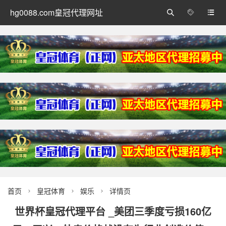
hg0088.com皇冠代理网址



首页
皇冠体育
娱乐
详情页



世界杯皇冠代理平台 _美团三季度亏损160亿