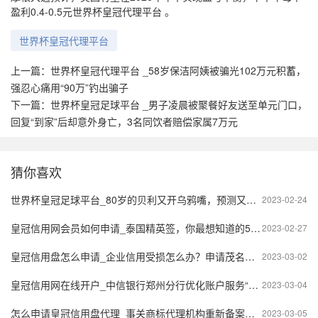
盈利0.4-0.5元世界杯皇冠代理平台 。
世界杯皇冠代理平台
上一篇：
世界杯皇冠代理平台 _58岁保洁阿姨被骗光102万元积蓄，
强忍心痛用“90万”钓出骗子
下一篇：
世界杯皇冠足球平台 _男子凌晨被聚餐好友送至单元门口，
回复“到家”后却意外身亡，3名同饮者赔偿家属7万元
猜你喜欢
世界杯皇冠足球平台_80岁的贝利又开乌鸦嘴，预测又会成空，可所有人都希望他是对的
2023-02-24
皇冠信用网会员如何申请_泰国精英签，你最想知道的50个问题！
2023-02-27
皇冠信用盘怎么申请_企业信用受损怎么办？申请茂名市企业信用修复需要哪些材料？
2023-03-02
皇冠信用网在线开户_中信银行郑州分行优化账户服务“再升温”
2023-03-04
怎么申请皇冠信用盘代理_事关商标代理机构重新备案！请查看最新公告
2023-03-05