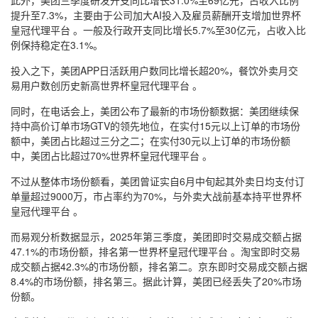
提升至7.3%，主要由于公司加大AI投入及雇员薪酬开支增加世界杯
皇冠代理平台 。一般及行政开支同比增长5.7%至30亿元，占收入比
例保持稳定在3.1%。
投入之下，美团APP日活跃用户数同比增长超20%，餐饮外卖月交
易用户数创历史新高世界杯皇冠代理平台 。
同时，在电话会上，美团公布了最新的市场份额数据：美团继续保
持中高价订单市场GTV的领先地位，在实付15元以上订单的市场份
额中，美团占比超过三分之二；在实付30元以上订单的市场份额
中，美团占比超过70%世界杯皇冠代理平台 。
不过从整体市场份额看，美团曾证实自6月中旬起其外卖日均支付订
单量超过9000万，市占率约为70%，与外卖大战前基本持平世界杯
皇冠代理平台 。
而易观分析数据显示，2025年第三季度，美团即时交易成交额占据
47.1%的市场份额，排名第一世界杯皇冠代理平台 。淘宝即时交易
成交额占据42.3%的市场份额，排名第二。京东即时交易成交额占据
8.4%的市场份额，排名第三。据此计算，美团已经丢失了20%市场
份额。