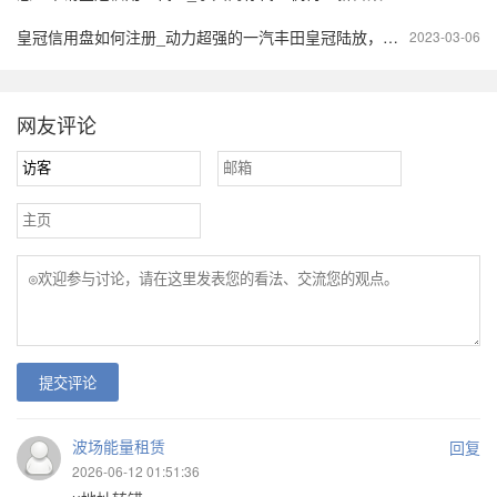
皇冠信用盘如何注册_动力超强的一汽丰田皇冠陆放，让您的出行更动感
2023-03-06
网友评论
提交评论
波场能量租赁
回复
2026-06-12 01:51:36