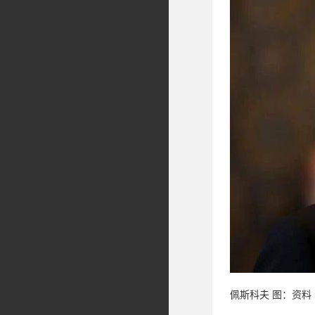
佩斯科夫 图：资料