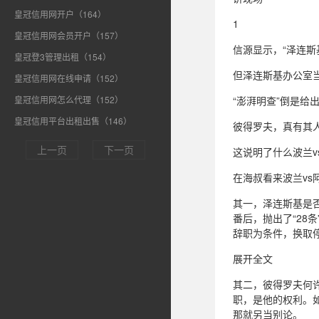
皇冠信用网开户（164）
1
皇冠信用网会员开户（157）
信源显示，“泽连斯
皇冠登3管理出租（154）
但泽连斯基办公室当
皇冠信用网在线申请（152）
皇冠信用网怎么代理（152）
“澎湃明查”倒是给
皇冠信用平台出租出售（146）
彼得罗夫，真有其
上一页
下一页
这说明了什么波兰v
在海叔看来波兰vs
其一，泽连斯基是
番后，抛出了“28
辞职为条件，换取
展开全文
其二，彼得罗夫何
职，是他的权利。
那就另当别论。