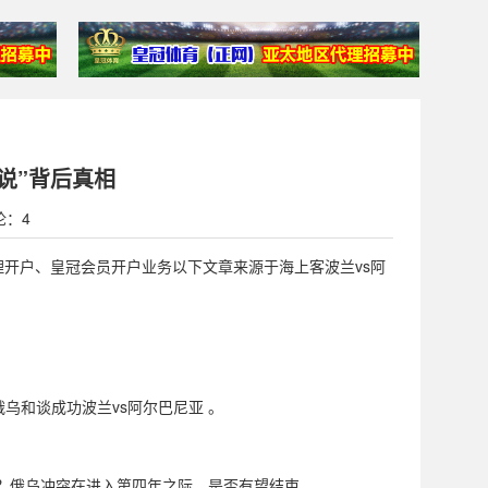
职说”背后真相
论：4
代理开户、皇冠会员开户业务以下文章来源于海上客波兰vs阿
乌和谈成功波兰vs阿尔巴尼亚 。
去？俄乌冲突在进入第四年之际，是否有望结束。