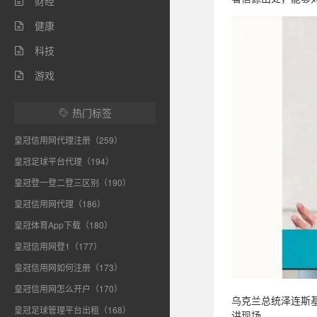
财经

健康

科技

游戏

热门标签

皇冠信用网代理注册（259）
皇冠足球平台代理（194）
皇冠登一登二登三区别（190）
皇冠信用网代理（186）
皇冠体育App下载（180）
皇冠信用网登1（177）
皇冠信用网如何注册（173）
皇冠信用网怎么开户（170）
乌克兰总统泽连斯
皇冠足球管理平台出租（168）
讲现场