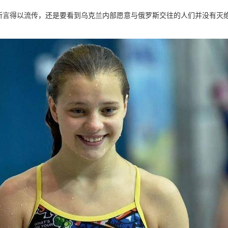
所言得以流传，还是要看到乌克兰内部愿意与俄罗斯交往的人们并没有灭绝