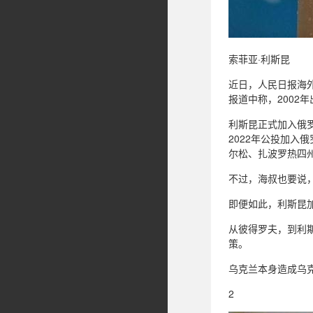
索菲亚·利斯昆
近日，人民日报海外
报道中称，200
利斯昆正式加入俄
2022年公投加入
尔松、扎波罗热四
不过，海叔也要说
即便如此，利斯昆
从彼得罗夫，到利
策。
乌克兰本身造成乌克
2