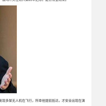
近发现多架无人机在飞行，所幸他提前抵达，才安全出现在演