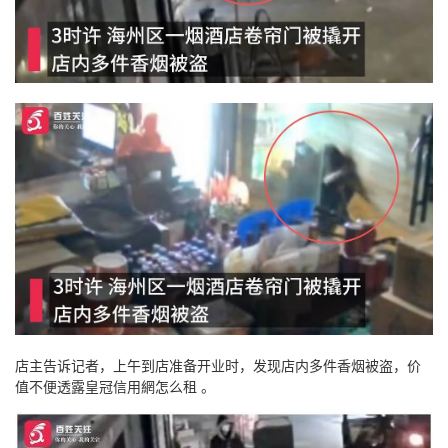
店主告诉记者，上午到店准备开业时，发现店内多件香烟被盗，价
值不便透露皇冠信用網怎么租 。