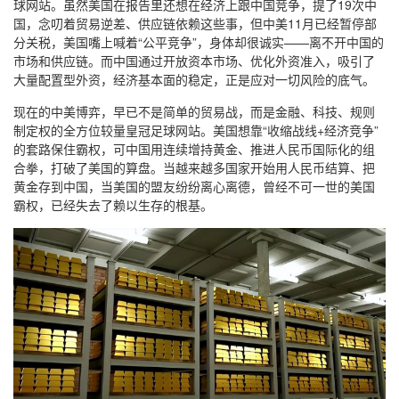
球网站。虽然美国在报告里还想在经济上跟中国竞争，提了19次中
国，念叨着贸易逆差、供应链依赖这些事，但中美11月已经暂停部
分关税，美国嘴上喊着“公平竞争”，身体却很诚实——离不开中国的
市场和供应链。而中国通过开放资本市场、优化外资准入，吸引了
大量配置型外资，经济基本面的稳定，正是应对一切风险的底气。
现在的中美博弈，早已不是简单的贸易战，而是金融、科技、规则
制定权的全方位较量皇冠足球网站。美国想靠“收缩战线+经济竞争”
的套路保住霸权，可中国用连续增持黄金、推进人民币国际化的组
合拳，打破了美国的算盘。当越来越多国家开始用人民币结算、把
黄金存到中国，当美国的盟友纷纷离心离德，曾经不可一世的美国
霸权，已经失去了赖以生存的根基。