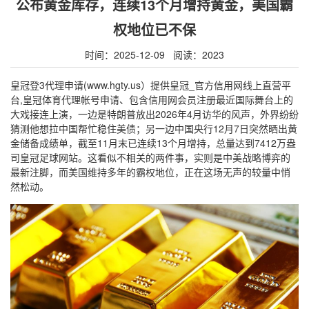
公布黄金库存，连续13个月增持黄金，美国霸
权地位已不保
时间：2025-12-09 阅读：2023
皇冠登3代理申请(www.hgty.us）提供皇冠_官方信用网线上直营平
台,皇冠体育代理帐号申请、包含信用网会员注册最近国际舞台上的
大戏接连上演，一边是特朗普放出2026年4月访华的风声，外界纷纷
猜测他想拉中国帮忙稳住美债；另一边中国央行12月7日突然晒出黄
金储备成绩单，截至11月末已连续13个月增持，总量达到7412万盎
司皇冠足球网站。这看似不相关的两件事，实则是中美战略博弈的
最新注脚，而美国维持多年的霸权地位，正在这场无声的较量中悄
然松动。