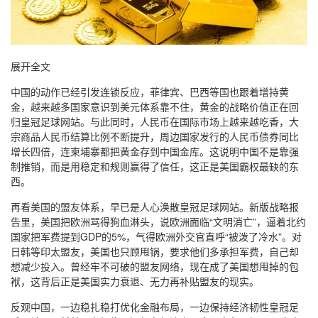
展开全文
中国的动作已经引发连锁反应，菲律宾、巴西等国也跟着增持黄
金，越来越多国家意识到美元体系靠不住，黄金的战略价值正在回
归皇冠足球网站。与此同时，人民币在国际市场上越来越吃香，大
宗商品人民币结算比例不断提升，周边国家发行的人民币债券同比
增长四倍，连柬埔寨都把黄金存到中国金库。这说明中国不是靠强
制推销，而是用稳定和规则赢得了信任，这正是美国霸权最缺的东
西。
再看美国的盟友体系，早已是人心涣散皇冠足球网站。新版战略报
告里，美国把欧洲骂得狗血淋头，说欧洲面临“文明消亡”，逼着北约
国家把军费提到GDP的5%，气得欧洲外交官直呼“被泼了冷水”。对
日韩等印太盟友，美国也只顾甩锅，要求他们多承担军费，自己却
想减少投入。曾经牢不可破的盟友网络，现在成了美国想甩掉的包
袱，这背后正是美国实力衰退、无力再补贴盟友的现实。
反观中国，一边稳扎稳打优化金融布局，一边保持经济韧性皇冠足