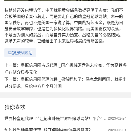
特朗普还没启程访华，中国就用黄金储备数据亮明了态度：我们不
会被美国的节奏带着走，而是要走自己的路皇冠足球网站。未来的
国际秩序，再也不是美国一家说了算。中国的持续囤金，既是为自
身安全筑牢屏障，也是在为多极化世界铺路。而美国霸权的衰落，
不是因为别人的挑战，而是自身实力透支、战略失当的必然结果。
这场无声的较量，已经给出了未来世界格局的清晰答案。
皇冠足球网站
上一篇：
皇冠信用网占成代理 _国产机械硬盘尚未攻克，华为高管呼
吁存储介质多元化
下一篇：
皇冠信用网代理流程 _果然翻脸了：马克龙刚回国，就提出
过分要求，只给中方几个月时间
猜你喜欢
世界杯皇冠代理平台_记者卧底世界杯赌球网站！平台“代理”佣金高得惊人！
2023-02-24
如何找当地皇冠代理_想开便利店如何寻找货源？
2023-03-01