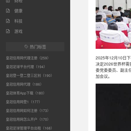
财经

健康

科技

游戏

热门标签

2025年12月1
皇冠信用网代理注册（259）
决定2026世界
皇冠足球平台代理（194）
委党委委员、副主
皇冠登一登二登三区别（190）
加会议。
皇冠信用网代理（186）
皇冠体育App下载（180）
皇冠信用网登1（177）
皇冠信用网如何注册（173）
皇冠信用网怎么开户（170）
皇冠足球管理平台出租（168）