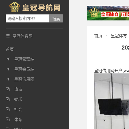
首页
皇冠体育
皇冠体育网


2
首页
皇冠管理端

皇冠会员端

皇冠信用网开户(ww
皇冠信用网

热点

娱乐

社会

体育
