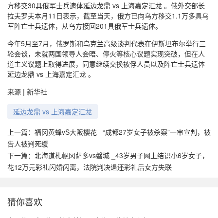
方移交30具俄军士兵遗体延边龙鼎 vs 上海嘉定汇龙 。俄外交部长
拉夫罗夫本月11日表示，截至当天，俄方已向乌方移交1.1万多具乌
军阵亡士兵遗体，从乌方接回201具俄军士兵遗体。
今年5月至7月，俄罗斯和乌克兰高级谈判代表在伊斯坦布尔举行三
轮会谈，未就两国领导人会晤、停火等核心议题实现突破，但在人
道主义议题上取得进展，同意继续交换被俘人员以及阵亡士兵遗体
延边龙鼎 vs 上海嘉定汇龙 。
来源 | 新华社
延边龙鼎 vs 上海嘉定汇龙
上一篇：
福冈黄蜂vS大阪樱花 _“成都27岁女子被杀案”一审宣判，被
告人被判死缓
下一篇：
北海道札幌冈萨多vs磐城 _43岁男子网上结识小6岁女子，
花12万元彩礼闪婚闪离，法院判决退还彩礼后女方失联
猜你喜欢