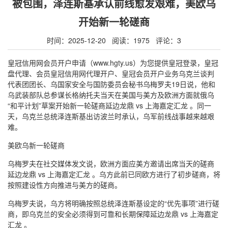
被包围，泽连斯基承认前线愈发艰难，美欧乌
开始新一轮磋商
时间：2025-12-20 阅读：1975 评论：3
皇冠信用网会员开户申请（www.hgty.us）为您提供皇冠登录，皇冠
盘代理、会员皇冠信用网代理开户、皇冠会员开户业务乌克兰谈判
代表团团长、乌国家安全与国防委员会秘书乌梅罗夫19日说，他和
乌武装部队总参谋长格纳托夫当天在美国与美方及欧洲方面就俄乌
“和平计划”草案开始新一轮磋商延边龙鼎 vs 上海嘉定汇龙 。同一
天，乌克兰总统泽连斯基出访波兰时承认，乌军前线战事越来越艰
难。
美欧乌新一轮磋商
乌梅罗夫在社交媒体发文说，欧洲方面应美方邀请出席当天的磋商
延边龙鼎 vs 上海嘉定汇龙 。乌方此前已同欧方进行了初步磋商，将
按照建设性方向推进与美方的磋商。
乌梅罗夫说，乌方将明确按照总统泽连斯基设定的“优先事项”进行磋
商，即乌克兰的安全必须得到可靠和长期保障延边龙鼎 vs 上海嘉定
汇龙 。