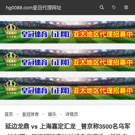
hg0088.com皇冠代理网址



首页
皇冠体育
娱乐
详情页



延边龙鼎 vs 上海嘉定汇龙 _普京称3500名乌军