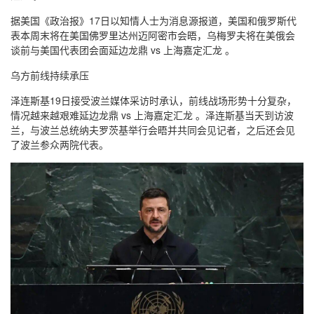
据美国《政治报》17日以知情人士为消息源报道，美国和俄罗斯代
表本周末将在美国佛罗里达州迈阿密市会晤，乌梅罗夫将在美俄会
谈前与美国代表团会面延边龙鼎 vs 上海嘉定汇龙 。
乌方前线持续承压
泽连斯基19日接受波兰媒体采访时承认，前线战场形势十分复杂，
情况越来越艰难延边龙鼎 vs 上海嘉定汇龙 。泽连斯基当天到访波
兰，与波兰总统纳夫罗茨基举行会晤并共同会见记者，之后还会见
了波兰参众两院代表。