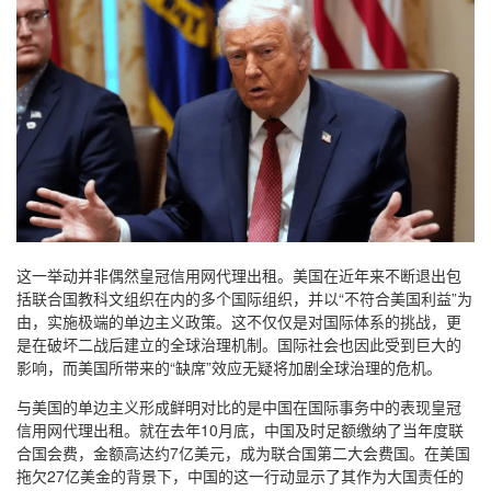
这一举动并非偶然皇冠信用网代理出租。美国在近年来不断退出包
括联合国教科文组织在内的多个国际组织，并以“不符合美国利益”为
由，实施极端的单边主义政策。这不仅仅是对国际体系的挑战，更
是在破坏二战后建立的全球治理机制。国际社会也因此受到巨大的
影响，而美国所带来的“缺席”效应无疑将加剧全球治理的危机。
与美国的单边主义形成鲜明对比的是中国在国际事务中的表现皇冠
信用网代理出租。就在去年10月底，中国及时足额缴纳了当年度联
合国会费，金额高达约7亿美元，成为联合国第二大会费国。在美国
拖欠27亿美金的背景下，中国的这一行动显示了其作为大国责任的