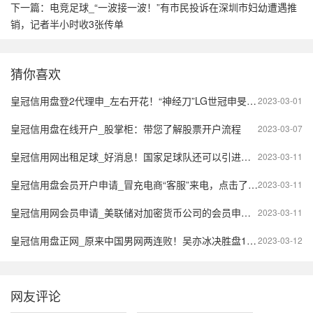
下一篇：
电竞足球_“一波接一波！”有市民投诉在深圳市妇幼遭遇推
销，记者半小时收3张传单
猜你喜欢
皇冠信用盘登2代理申_左右开花！“神经刀”LG世冠申旻埈，终于打进大赛决赛！
2023-03-01
皇冠信用盘在线开户_股掌柜：带您了解股票开户流程
2023-03-07
皇冠信用网出租足球_好消息！国家足球队还可以引进三名中国主要球员，他们都曾在五大联盟球队效力
2023-03-11
皇冠信用盘会员开户申请_冒充电商“客服”来电，点击了解如何识别防骗？
2023-03-11
皇冠信用网会员申请_美联储对加密货币公司的会员申请说不
2023-03-11
皇冠信用盘正网_原来中国男网两连败！吴亦冰决胜盘1-4比5-5，无缘正赛开局糟糕！
2023-03-12
网友评论