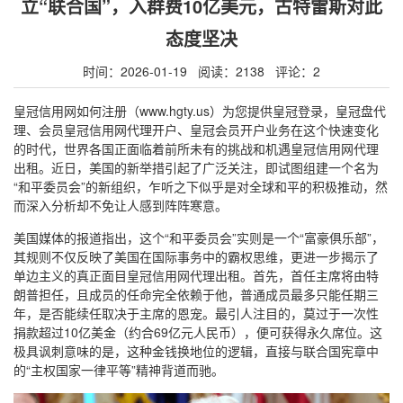
立“联合国”，入群费10亿美元，古特雷斯对此
态度坚决
时间：2026-01-19 阅读：2138 评论：2
皇冠信用网如何注册（www.hgty.us）为您提供皇冠登录，皇冠盘代
理、会员皇冠信用网代理开户、皇冠会员开户业务在这个快速变化
的时代，世界各国正面临着前所未有的挑战和机遇皇冠信用网代理
出租。近日，美国的新举措引起了广泛关注，即试图组建一个名为
“和平委员会”的新组织，乍听之下似乎是对全球和平的积极推动，然
而深入分析却不免让人感到阵阵寒意。
美国媒体的报道指出，这个“和平委员会”实则是一个“富豪俱乐部”，
其规则不仅反映了美国在国际事务中的霸权思维，更进一步揭示了
单边主义的真正面目皇冠信用网代理出租。首先，首任主席将由特
朗普担任，且成员的任命完全依赖于他，普通成员最多只能任期三
年，是否能续任取决于主席的恩宠。最引人注目的，莫过于一次性
捐款超过10亿美金（约合69亿元人民币），便可获得永久席位。这
极具讽刺意味的是，这种金钱换地位的逻辑，直接与联合国宪章中
的“主权国家一律平等”精神背道而驰。