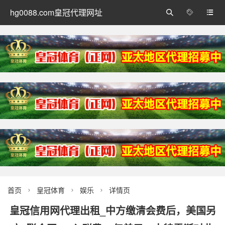
hg0088.com皇冠代理网址



首页
皇冠体育
娱乐
详情页



皇冠信用网代理出租_中方缴清会费后，美国另