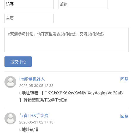
提交评论
trx能量机器人
回复
2026-05-30 05:12:38
u地址转错 【 TKXJsXPK8XsyXwNjVfXdyAcqfgsVdP2aBj
】转错请联系TG:@TrxEm
节省TRX手续费
回复
2026-05-31 02:17:18
u地址转错