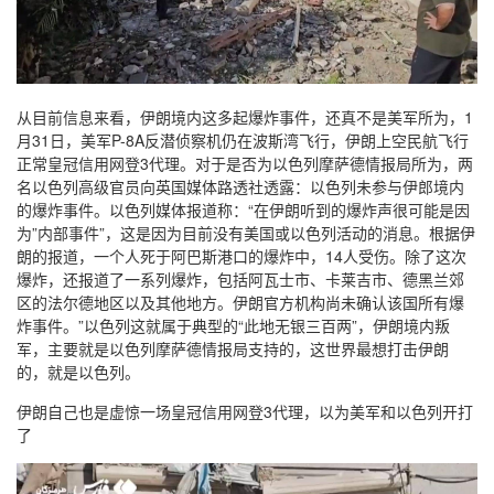
从目前信息来看，伊朗境内这多起爆炸事件，还真不是美军所为，1
月31日，美军P-8A反潜侦察机仍在波斯湾飞行，伊朗上空民航飞行
正常皇冠信用网登3代理。对于是否为以色列摩萨德情报局所为，两
名以色列高级官员向英国媒体路透社透露：以色列未参与伊郎境内
的爆炸事件。以色列媒体报道称：“在伊朗听到的爆炸声很可能是因
为”内部事件”，这是因为目前没有美国或以色列活动的消息。根据伊
朗的报道，一个人死于阿巴斯港口的爆炸中，14人受伤。除了这次
爆炸，还报道了一系列爆炸，包括阿瓦士市、卡莱吉市、德黑兰郊
区的法尔德地区以及其他地方。伊朗官方机构尚未确认该国所有爆
炸事件。”以色列这就属于典型的“此地无银三百两”，伊朗境内叛
军，主要就是以色列摩萨德情报局支持的，这世界最想打击伊朗
的，就是以色列。
伊朗自己也是虚惊一场皇冠信用网登3代理，以为美军和以色列开打
了