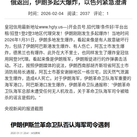
俄返回，伊朗多起大爆炸，以色列紧急澄清
时间：2026-02-04 阅读：2037 评论：1
皇冠信用最新地址www.hgty.us—)开会员号,招代理/条件好/平台出
租/招登1登2登3地区代理突发！伊朗刚刚发生多起爆炸！当地时间
2026年1月31日，伊朗多地发生爆炸，看起来像是有人故意破坏行
为，包括了伊朗阿巴斯港发生爆炸、有人伤亡，阿瓦士市发生爆
炸，德黑兰也有爆炸、此外在大不里士，也同样发生了爆炸皇冠信
用网登3代理。看起来像是伊朗叛军，伊朗叛徒进行的炸弹袭击活
动。不过，按照伊朗媒体的说法，伊朗西南部胡齐斯坦省阿瓦士市
消防局局长通报，阿瓦士市基安谢赫地区一栋住宅，因天然气泄漏
发生爆炸，造成4人死亡。对于伊朗海军，伊朗革命卫队海军重要的
海军港口，阿巴斯港口发生爆炸，伊朗革命卫队通报称：“伊朗革命
卫队海军总部未遭受任何无人机攻击，关于革命卫队海军司令被暗
杀的谣言是假的。”
央视新闻的报道截图