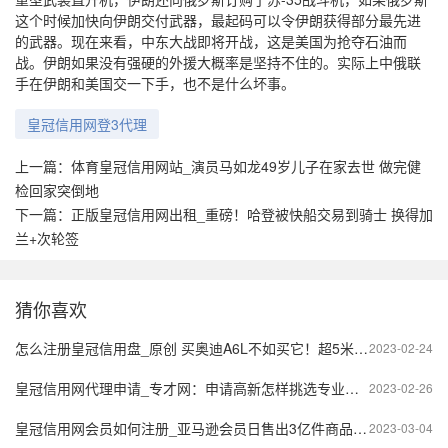
这个时候加快向伊朗交付武器，最起码可以令伊朗获得部分最先进
的武器。现在来看，中东大战即将开战，这是美国为抢夺石油而
战。伊朗如果没有强硬的外援大概率是坚持不住的。实际上中俄联
手在伊朗和美国交一下手，也不是什么坏事。
皇冠信用网登3代理
上一篇：
体育皇冠信用网站_演员马如龙49岁儿子在家去世 做完健
检回家突倒地
下一篇：
正版皇冠信用网出租_重磅！哈登被快船交易到骑士 换得加
兰+次轮签
猜你喜欢
怎么注册皇冠信用盘_原创 买奥迪A6L不如买它！超5米2.0T+8AT
2023-02-24
皇冠信用网代理申请_专才网：申请高新怎样挑选专业的代理机构 申报项目找专业的代理机构的好处
2023-02-26
皇冠信用网会员如何注册_亚马逊会员日售出3亿件商品！独立站如何玩转会员系统爆单？
2023-03-04