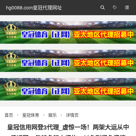
hg0088.com皇冠代理网址



首页
皇冠体育
娱乐
详情页



皇冠信用网登3代理_虚惊一场！两架大运从中