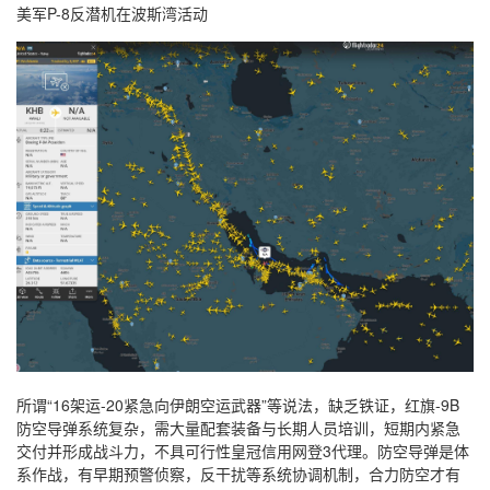
美军P-8反潜机在波斯湾活动
所谓“16架运-20紧急向伊朗空运武器”等说法，缺乏铁证，红旗-9B
防空导弹系统复杂，需大量配套装备与长期人员培训，短期内紧急
交付并形成战斗力，不具可行性皇冠信用网登3代理。防空导弹是体
系作战，有早期预警侦察，反干扰等系统协调机制，合力防空才有