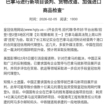
巴拿马进行新项目谈判、货物改道、加强进口
商品检查”
时间：2026-02-05 阅读：1930
皇冠信用网站(www.hgty.us—)开会员号,招代理/条件好/平台出租/招
登1登2登3地区代理【文/观察者网 王一】巴拿马最高法院上周以所
谓“违宪”为由，取消了长江和记实业在巴拿马运河附近经营两个港口
的合同皇冠信用网代理登3。这几天，多家外媒注意到，中国在回应
这一裁决时的措辞明显升级，预计将采取反制措施。
美国彭博社2月5日援引消息报道称，针对巴拿马的裁决，中国正采
取广泛的反制措施，已要求国有企业暂停与巴拿马就新项目展开谈
判，并同步评估在贸易、航运等领域采取进一步应对手段皇冠信用
网代理登3。
知情人士透露，中国正要求国有企业暂停就巴拿马新项目展开谈
判，此举可能导致价值数十亿美元的潜在投资受阻皇冠信用网代理
登3。目前，中国国有企业在巴拿马的既有基础设施项目包括：耗资
14亿美元的巴拿马运河第四桥项目、中国港湾工程有限责任公司承
建的阿马多尔邮轮码头、中铁隧道局承建的一段地铁线路。