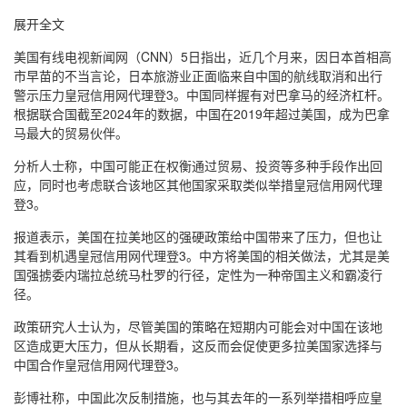
展开全文
美国有线电视新闻网（CNN）5日指出，近几个月来，因日本首相高
市早苗的不当言论，日本旅游业正面临来自中国的航线取消和出行
警示压力皇冠信用网代理登3。中国同样握有对巴拿马的经济杠杆。
根据联合国截至2024年的数据，中国在2019年超过美国，成为巴拿
马最大的贸易伙伴。
分析人士称，中国可能正在权衡通过贸易、投资等多种手段作出回
应，同时也考虑联合该地区其他国家采取类似举措皇冠信用网代理
登3。
报道表示，美国在拉美地区的强硬政策给中国带来了压力，但也让
其看到机遇皇冠信用网代理登3。中方将美国的相关做法，尤其是美
国强掳委内瑞拉总统马杜罗的行径，定性为一种帝国主义和霸凌行
径。
政策研究人士认为，尽管美国的策略在短期内可能会对中国在该地
区造成更大压力，但从长期看，这反而会促使更多拉美国家选择与
中国合作皇冠信用网代理登3。
彭博社称，中国此次反制措施，也与其去年的一系列举措相呼应皇