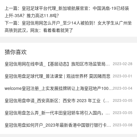
上一篇：
皇冠足球平台代理_新加坡航展官宣：中国涡扇-19已经装
上歼-35A？推力高达11.8吨？
下一篇：
皇冠信用网怎么开户_至少14人被拍到！女大学生从广州坐
高铁到武汉，网友：看着看着就哭了
猜你喜欢
皇冠信用网在线申请_【基层动态】旌阳区市场监管局创新开发“信用修复在线申请”
2023-02-28
皇冠信用盘足球代理_普法课堂 | 观战世界杯 莫因赌而悲
2023-03-01
welcome皇冠注册_上实发展挂牌转让上海皇冠地产100%股权 底价4800万元
2023-03-04
皇冠信用盘申请_西安高新区：西安市 2023 年工业（中小企业）发展专项资金申报指南的补充通知
2023-03-05
皇冠信用盘怎么弄_新一代丰田皇冠轿车将引入国内，外观前卫个性，全系搭载混动系统
2023-03-05
皇冠信用盘如何开户_2023年最新香港中国银行银行卡攻略
2023-03-08