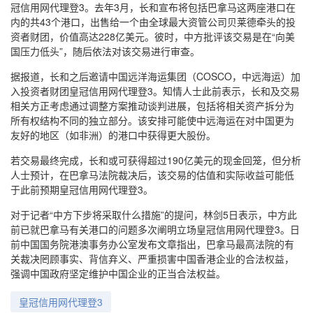
冠信用网代理登3。去年3月，长和宣布将包括巴拿马这两座港口在
内的共43个港口，出售给一个由全球最大资管公司贝莱德牵头的投
资者财团，价值高达228亿美元。彼时，中方批评该交易是在“向美
国压力低头”，随后依法对该交易进行审查。
据报道，长和之后邀请中国远洋海运集团（COSCO，中远海运）加
入投资者财团皇冠信用网代理登3。知情人士此前表示，长和及交易
相关方正考虑通过调整方案推动谈判进展，包括将相关资产拆分为
所有权结构不同的独立部分。该安排可能使中远海运在对中国更为
友好的地区（如非洲）的港口中获得更大股份。
若交易最终完成，长和或可获得超过190亿美元的现金回笼，但分析
人士预计，在巴拿马法院裁决后，该交易的估值和实际收益可能低
于此前预期皇冠信用网代理登3。
对于记者“中方下步将采取什么措施”的提问，林剑5日表示，中方此
前已就巴拿马有关港口的问题多次阐明立场皇冠信用网代理登3。日
前中国国务院港澳事务办公室发布文章指出，巴拿马最高法院的有
关裁决罔顾事实、背信弃义、严重损害中国香港企业的合法权益，
强调中国政府坚定维护中国企业的正当合法权益。
皇冠信用网代理登3