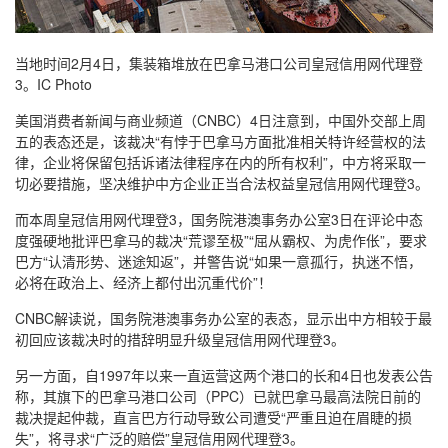
当地时间2月4日，集装箱堆放在巴拿马港口公司皇冠信用网代理登
3。IC Photo
美国消费者新闻与商业频道（CNBC）4日注意到，中国外交部上周
五的表态还是，该裁决“有悖于巴拿马方面批准相关特许经营权的法
律，企业将保留包括诉诸法律程序在内的所有权利”，中方将采取一
切必要措施，坚决维护中方企业正当合法权益皇冠信用网代理登3。
而本周皇冠信用网代理登3，国务院港澳事务办公室3日在评论中态
度强硬地批评巴拿马的裁决“荒谬至极”“屈从霸权、为虎作伥”，要求
巴方“认清形势、迷途知返”，并警告说“如果一意孤行，执迷不悟，
必将在政治上、经济上都付出沉重代价”！
CNBC解读说，国务院港澳事务办公室的表态，显示出中方相较于最
初回应该裁决时的措辞明显升级皇冠信用网代理登3。
另一方面，自1997年以来一直运营这两个港口的长和4日也发表公告
称，其旗下的巴拿马港口公司（PPC）已就巴拿马最高法院日前的
裁决提起仲裁，直言巴方行动导致公司遭受“严重且迫在眉睫的损
失”，将寻求“广泛的赔偿”皇冠信用网代理登3。