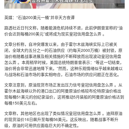
英媒：“石油200美元一桶”并非天方夜谭
路透社近日刊文称，随着能源危机持续不退，此前伊朗曾宣称的“油
价会达到每桶200美元”或将成为现实皇冠信用盘怎么弄 。
文章分析称，自冲突爆发以来，由于霍尔木兹海峡实际上已被关
闭，全球大约五分之一的石油供应（约每天2000万桶）被封锁，原
油价格随着战事进展及相关措施的不断释放而出现波动皇冠信用盘
怎么弄 。本周稍早时候，美国总统特朗普曾表示：“等这一切结束，
油价将会非常迅速地降下来。”然而，这种乐观情绪似乎越来越难以
与战场和石油市场的事实相吻合，石油市场的供应问题正在恶化。
文章注意到，原油现货市场正发出压力信号皇冠信用盘怎么弄 。从
霍尔木兹海峡以外的港口出口的阿曼原油价格较布伦特原油价格出
现每桶51美元的创纪录溢价，这将推动5月装船的阿曼原油价格达到
每桶150美元左右。
文章称，其他地区也出现了类似情况皇冠信用盘怎么弄 。迪拜原油
的现货溢价16日飙升至每桶56美元。这反映出，随着战事不断升
级，原油的可用供应面临巨大的不确定性。