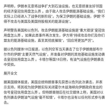
声明称，伊朗本无意将战争扩大到石油设施，也无意损害友好邻国
的经济皇冠信用盘怎么弄 。由于敌人攻击伊朗能源基础设施，“我们
实际上已经进入了战争的新阶段”。为保卫伊朗的基础设施，伊朗“不
得不攻击与美国及美国持股相关的能源设施”。
声明警告美国和以色列，攻击伊朗能源基础设施是“重大错误”皇冠信
用盘怎么弄 。如果此类事件再次发生，伊方将“持续攻击你们及你们
盟友的能源基础设施，直至其彻底摧毁”，“回应将更加严厉”。
据以色列媒体18日报道，以色列空军当天袭击了位于伊朗南部布什
尔市的伊朗“主要天然气设施”，并准备对伊朗的其他基础设施发动袭
击皇冠信用盘怎么弄 。卡塔尔等国18日称，有油气设施在伊朗袭击
中受损。
展开全文
据美国媒体报道，美国总统特朗普事先获悉以色列此次袭击，并表
示支持，将其视为就伊朗实际关闭霍尔木兹海峡向伊朗政府发出的
信号皇冠信用盘怎么弄 。但特朗普随后在社交媒体上称，美国对以
色列袭击伊朗油气设施“毫不知情”，卡塔尔也没有以任何形式参与袭
击。