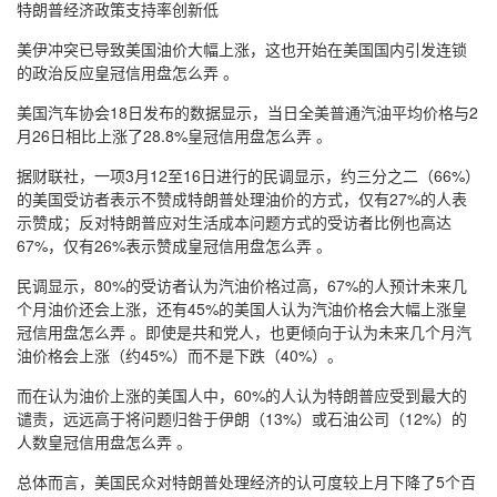
特朗普经济政策支持率创新低
美伊冲突已导致美国油价大幅上涨，这也开始在美国国内引发连锁
的政治反应皇冠信用盘怎么弄 。
美国汽车协会18日发布的数据显示，当日全美普通汽油平均价格与2
月26日相比上涨了28.8%皇冠信用盘怎么弄 。
据财联社，一项3月12至16日进行的民调显示，约三分之二（66%）
的美国受访者表示不赞成特朗普处理油价的方式，仅有27%的人表
示赞成；反对特朗普应对生活成本问题方式的受访者比例也高达
67%，仅有26%表示赞成皇冠信用盘怎么弄 。
民调显示，80%的受访者认为汽油价格过高，67%的人预计未来几
个月油价还会上涨，还有45%的美国人认为汽油价格会大幅上涨皇
冠信用盘怎么弄 。即使是共和党人，也更倾向于认为未来几个月汽
油价格会上涨（约45%）而不是下跌（40%）。
而在认为油价上涨的美国人中，60%的人认为特朗普应受到最大的
谴责，远远高于将问题归咎于伊朗（13%）或石油公司（12%）的
人数皇冠信用盘怎么弄 。
总体而言，美国民众对特朗普处理经济的认可度较上月下降了5个百