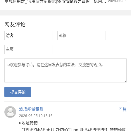
皇冠信用盘_信用债盘前提示|债市情绪较为谨慎，信用债曲线收益率小幅波动
2023-03-05
网友评论
提交评论
波场能量租赁
回复
2026-06-25 10:18:16
u地址转错
【TBbFZkh3Reb1U7H7ixYThoqUibR4PPPPPP】转错请联