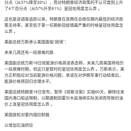
分点（从37%降至32%），而对特朗普经济政策的不认可度则上升
了4个百分点（从57%升至61%）皇冠信用盘怎么弄 。
这也是该调查追踪以来，特朗普在其两任总统任期内最低的经济政
策支持率，甚至低于第一任期新冠疫情最严重的时候皇冠信用盘怎
么弄 。
美副总统万斯承认美国面临“困境”：
未来几周还有一段艰难的路
美国副总统万斯18日就能源价格高涨表态称，未来几周美国将经历
一段艰难时期，但这只是暂时的皇冠信用盘怎么弄 。万斯表示，美
方正积极应对当前能源价格问题，承诺在对伊朗军事行动结束后，
能源价格将回归合理水平。
美国总统特朗普18日宣布，暂停《琼斯法案》实施60天，解除往来
国内港口船运限制，以期遏制因霍尔木兹海峡实际关闭而导致的油
价上涨皇冠信用盘怎么弄 。
美国放松对委内瑞拉制裁
以增加石油供应