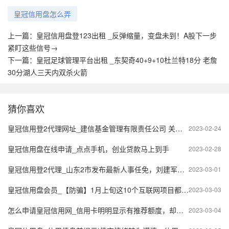
皇冠信用盘怎么弄
上一篇：
皇冠信用盘登123出租 _反弹缩量，变盘未到！A股下一步
紧盯这些信号→
下一篇：
皇冠足球管理平台出租 _东契奇40+9+10杜兰特18分 老詹
30分湖人三天内双杀火箭
猜你喜欢
皇冠信用登2代理网址_建信基金管理有限责任公司 关于新增北京银行为公司旗下部分 开放式基金代销机构的公告
2023-02-24
皇冠信用盘在线申请_点点手机，创业贷款马上到手
2023-02-28
皇冠信用登2代理_山东2市发布最新人事任免，刘建军为潍坊市政府代理市长
2023-03-01
皇冠信用盘会员_【防骗】1月上旬这10个互联网项目都是骗局！请别上当！
2023-03-03
怎么申请皇冠信用网_信用卡明明显示有推荐额度，却申请提额失败，是怎么回事？
2023-03-04