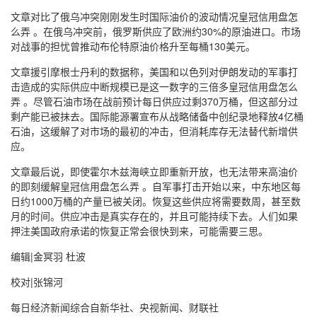
文章对比了俄乌冲突刚刚发生时国际油价的波动情况皇冠信用盘怎
么弄 。在俄乌冲突前，俄罗斯供应了欧洲约30%的原油进口。市场
对战事的担忧曾推动布伦特原油价格升至每桶130美元。
文章援引摩根士丹利的数据称，美国和以色列对伊朗发动的军事打
击造成的实际供应中断规模已是这一数字的三倍多皇冠信用盘怎么
弄 。尽管石油市场在战前预计每日供应过剩370万桶，但这部分过
剩产能已被抹去。国际能源署宣布从战略储备中创纪录地释放4亿桶
石油，这缓解了对市场的最初的冲击，但消耗库存无法替代新增供
应。
文章最后说，即使霍尔木兹海峡立即重新开放，也无法带来高油价
的即刻缓解皇冠信用盘怎么弄 。自军事打击开始以来，中东地区每
日约1000万桶的产量已被关闭。恢复这些供应将需要数周，甚至数
月的时间。供应冲击是真实存在的，并且可能持续下去。人们如果
押注美国政府承诺的恢复正常会很快到来，可能需要三思。
编辑|金冥羽 杜波
校对|张锦河
每日经济新闻综合自新华社、央视新闻、财联社