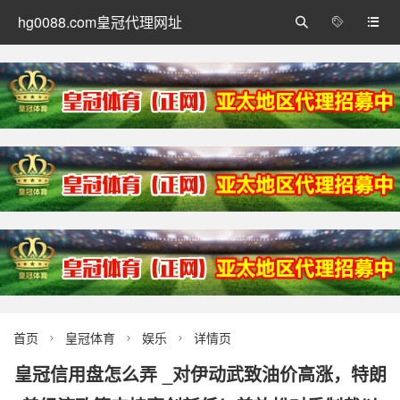
hg0088.com皇冠代理网址



首页
皇冠体育
娱乐
详情页



皇冠信用盘怎么弄 _对伊动武致油价高涨，特朗