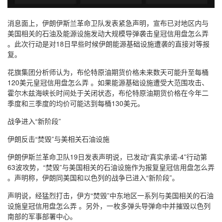
消息面上，伊朗伊斯兰革命卫队发表紧急声明，宣布已对地区内与
美国相关的石油及能源设施发动大规模导弹袭击皇冠信用盘怎么弄
。此次行动是对18日早些时候伊朗能源基础设施遭袭的直接对等报
复。
花旗集团分析师认为，布伦特原油期货价格未来数天可能升至每桶
120美元皇冠信用盘怎么弄 。如果能源基础设施遭受大范围攻击、
霍尔木兹海峡长时间处于关闭状态，布伦特原油期货价格在今年二
季度和三季度的均价可能达到每桶130美元。
战争进入“新阶段”
伊朗反击“焚毁”与美相关石油设施
伊朗伊斯兰革命卫队19日发表声明说，已发动“真实承诺-4”行动第
63波攻势，“焚毁”与美国相关的石油设施作为报复皇冠信用盘怎么弄
。声明称，伊朗同美国和以色列的战争已进入“新阶段”。
声明说，经猛烈打击，伊方“焚毁”中东地区一系列与美国相关的石油
设施皇冠信用盘怎么弄 。另外，一枚多弹头导弹命中并摧毁以色列
南部的军事部署中心。