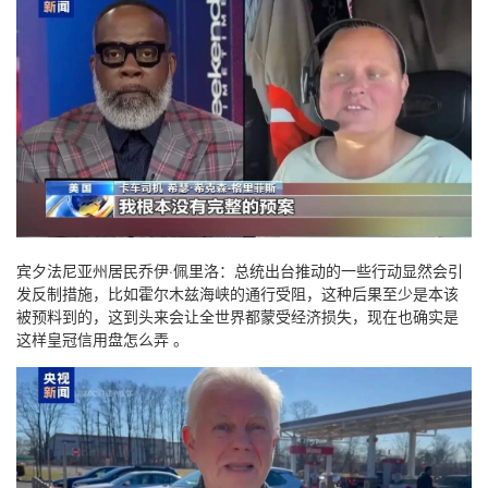
宾夕法尼亚州居民乔伊·佩里洛：总统出台推动的一些行动显然会引
发反制措施，比如霍尔木兹海峡的通行受阻，这种后果至少是本该
被预料到的，这到头来会让全世界都蒙受经济损失，现在也确实是
这样皇冠信用盘怎么弄 。