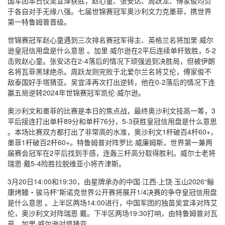
国军团本日仅吴宜泽获胜，赵心童、张安达、周跃龙、傅家俊均负
于各自对手无缘八强。七届世锦赛冠军奥沙利文力克墨菲，携世界
第一特鲁姆普晋级。
世锦赛冠军赵心童遇到三次排名赛冠军得主、英格兰名将加里·威尔
逊皇冠信用盘是什么意思 。加里·威尔逊在2平后连续单杆致胜，5-2
击败赵心童。张安达在2-4落后的情况下顽强追到决胜局，但被伊朗
名将瓦菲黑球绝杀。周跃龙则完败于北爱尔兰名将艾伦，傅家俊不
敌泰国好手塔猜亚。吴宜泽再次打出逆转，他在0-2落后的情况下连
赢五局逆转2024年世锦赛冠军凯伦·威尔逊。
奥沙利文和墨菲的比赛是本日的焦点战，最终奥沙利文技高一筹，3
平后接连打出单杆89分和单杆76分，5-3获胜皇冠信用盘是什么意思
。本场比赛双方都打出了非常高的水准，奥沙利文1杆破百4杆60+，
墨菲1杆破百2杆60+。特鲁姆普对阵罗比·威廉姆斯，世界第一兼两
届赛会冠军在2平后找到手感，连轰三杆高分取得胜利。威尔士老将
瑞恩·戴5-4险胜拉脱维亚小将齐津斯。
3月20日14:00和19:30，由星牌承办的中国·江西·上饶·玉山2026“鲡
康烤鳗・骏马杯”斯诺克世界公开赛将展开1/4决赛的争夺皇冠信用盘
是什么意思 。上半区两场14:00进行，中国军团的独苗吴宜泽对阵艾
伦，奥沙利文对阵瑞恩·戴。下半区两场19:30打响，由特鲁姆普对瓦
菲，加里·威尔逊对塔猜亚。