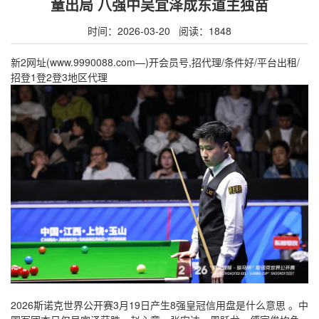
童出局 八强中吴宜泽成东道主独苗
时间：2026-03-20 阅读：1848
新2网址(www.9990088.com—)开会员号,招代理/条件好/平台出租/
招登1登2登3地区代理
2026斯诺克世界公开赛3月19日产生8强皇冠信用盘是什么意思 。中