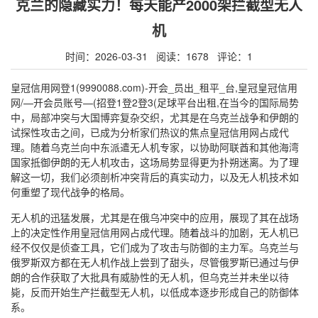
克兰的隐藏实力！每天能产2000架拦截型无人
机
时间：2026-03-31 阅读：1678 评论：1
皇冠信用网登1(9990088.com)-开会_员出_租平_台,皇冠皇冠信用
网/—开会员账号—(招登1登2登3(足球平台出租,在当今的国际局势
中，局部冲突与大国博弈复杂交织，尤其是在乌克兰战争和伊朗的
试探性攻击之间，已成为分析家们热议的焦点皇冠信用网占成代
理。随着乌克兰向中东派遣无人机专家，以协助阿联酋和其他海湾
国家抵御伊朗的无人机攻击，这场局势显得更为扑朔迷离。为了理
解这一切，我们必须剖析冲突背后的真实动力，以及无人机技术如
何重塑了现代战争的格局。
无人机的迅猛发展，尤其是在俄乌冲突中的应用，展现了其在战场
上的决定性作用皇冠信用网占成代理。随着战斗的加剧，无人机已
经不仅仅是侦查工具，它们成为了攻击与防御的主力军。乌克兰与
俄罗斯双方都在无人机作战上尝到了甜头，尽管俄罗斯已通过与伊
朗的合作获取了大批具有威胁性的无人机，但乌克兰并未坐以待
毙，反而开始生产拦截型无人机，以低成本逐步形成自己的防御体
系。