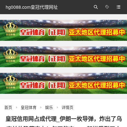
hg0088.com皇冠代理网址



首页
皇冠体育
娱乐
详情页



皇冠信用网占成代理_伊朗一枚导弹，炸出了乌