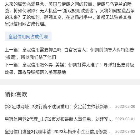
未来的局势充满悬念，美国与伊朗之间的较量，伊朗与乌克兰的暗
战，将如何演绎？无人机这一“游戏规则改变者”，又将如何塑造战争
的未来？无论如何，静观其变，在这场战争中，谁都无法独善其身
皇冠信用网占成代理。
皇冠信用网占成代理
上一篇：
皇冠信用需要押金吗_白宫发言人：伊朗前领导人对特朗普
“撒谎”，所以我们杀了他们
下一篇：
皇冠信用怎么弄_美媒：伊朗打得太准了！导弹打出史诗级
效果，四枚导弹都落入美军基地
猜你喜欢
新2足球网址_2次行贿不耽误重用！女足前主帅获新职务，网友：又祸害中国足球
2023-02-26
皇冠信用登2代理_山东2市发布最新人事任免，刘建军为潍坊市政府代理市长
2023-03-01
皇冠信用盘登3代理申请_2023年梅州市企业信用修复材料详细说明（申请书+证明材料）
2023-03-02