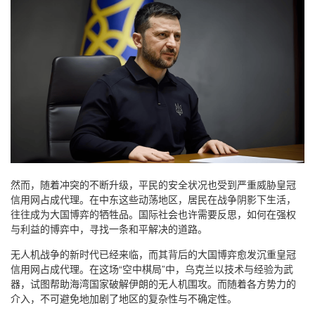
然而，随着冲突的不断升级，平民的安全状况也受到严重威胁皇冠
信用网占成代理。在中东这些动荡地区，居民在战争阴影下生活，
往往成为大国博弈的牺牲品。国际社会也许需要反思，如何在强权
与利益的博弈中，寻找一条和平解决的道路。
无人机战争的新时代已经来临，而其背后的大国博弈愈发沉重皇冠
信用网占成代理。在这场“空中棋局”中，乌克兰以技术与经验为武
器，试图帮助海湾国家破解伊朗的无人机围攻。而随着各方势力的
介入，不可避免地加剧了地区的复杂性与不确定性。