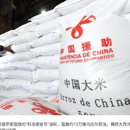
俄罗斯国旗的“科洛德金号”油轮，载着约73万桶乌拉尔原油，横跨大西洋