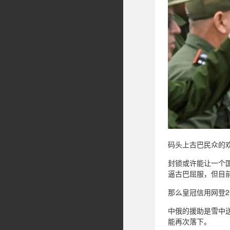
码头上古巴民众的欢
封锁或许能让一个国
逼古巴屈服，但目前
那么皇冠信用网登
中俄的援助是雪中送
能再次落下。