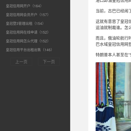
港口卸油皇冠信用
皇冠信用网开户（164）
当前，古巴已经闹
皇冠信用网会员开户（157）
这就有意思了皇冠
皇冠登3管理出租（154）
运油就制裁谁。怎
皇冠信用网在线申请（152）
而且，俄油轮航行
皇冠信用网怎么代理（152）
巴水域皇冠信用网
皇冠信用平台出租出售（146）
特朗普本人甚至在“
上一页
下一页