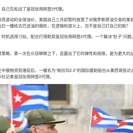
，自己先松动了皇冠信用网登2代理。
事而波动的全球油价，美国自己三月初暂时放宽了对俄罗斯原油交易的某
去拦一艘给古巴送油的俄轮，在逻辑和道义上，岂不是自己打自己的脸？
时机选得刁钻，配合打得默契皇冠信用网登2代理。一个解决“肚子”问题，
锁策略，第一次在众目睽睽之下，显露出了它的弹性和局限，是为更大的
中俄物资到港前后，一艘名为“格拉玛2.0”的国际援助船也从墨西哥抵
新社记者皇冠信用网登2代理。