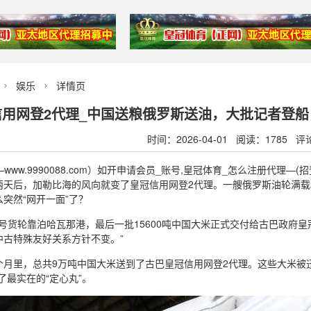
娱乐
详情页


信用网登2代理_中国送粮俄罗斯送油，大批记者登
时间：2026-04-01 阅读：1785 评
—www.9990088.com）如开申请会员_账号,皇冠体育_怎么注册代理—
两天后，加勒比海的风向就变了皇冠信用网登2代理。一艘俄罗斯油轮满载
突然“网开一面”了？
红”号货轮靠泊哈瓦那港，最后一批15600吨中国大米正式交付给古巴政府
中古特殊友好关系方针不变。”
月里，总共9万吨中国大米送到了古巴皇冠信用网登2代理。这些大米被迅
了最实在的“定心丸”。