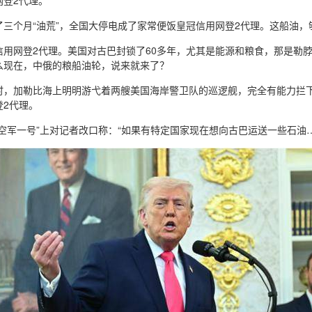
网登2代理。
了三个月“油荒”，全国大停电成了家常便饭皇冠信用网登2代理。这船油
信用网登2代理。美国对古巴封锁了60多年，尤其是能源和粮食，那是勒
么现在，中俄的粮船油轮，说来就来了？
时，加勒比海上明明游弋着两艘美国海岸警卫队的巡逻舰，完全有能力拦
登2代理。
空军一号”上对记者改口称：“如果有特定国家现在想向古巴运送一些石油