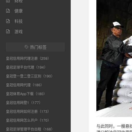
财经

健康

科技

游戏

热门标签

皇冠信用网代理注册（259）
皇冠足球平台代理（194）
皇冠登一登二登三区别（190）
皇冠信用网代理（186）
皇冠体育App下载（180）
皇冠信用网登1（177）
皇冠信用网如何注册（173）
皇冠信用网怎么开户（170）
与此同时，一艘悬挂
皇冠足球管理平台出租（168）