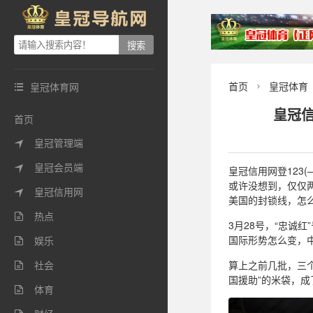
首页
皇冠体育
皇冠体育网


皇冠
首页
皇冠管理端

皇冠会员端

皇冠信用网登123(
或许没想到，仅仅
皇冠信用网

美国的封锁线，怎么
热点

3月28号，“忠诚
国际形势怎么变，
娱乐

社会
算上之前几批，三个

国援助”的米袋，成
体育
