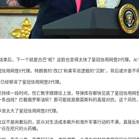
结束后，下一个就是古巴”呢？这脸也变得太快了皇冠信用网登2代理。从“
信用网登2代理。特朗普的“改口”和美军巡逻舰的“沉默”，背后或许是不得
”已经够深了皇冠信用网登2代理。
已持续一段时间，伤亡数字蹭蹭往上涨，导弹库存都快见底了皇冠信用网
一条战线？拦截俄罗斯油轮？那可能就是跟莫斯科的直接对抗，这个风险
声浪太大了皇冠信用网登2代理。
抗议不是闹着玩的，民众对生活成本飙升和海外军事行动的不满，直接反
个近在咫尺的火药桶。