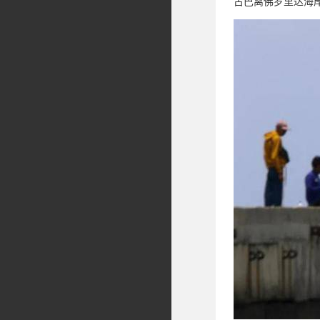
古巴离佛罗里达海