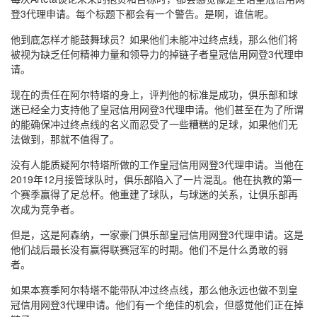
登3代理申请。每个标题下都会有一个警告。是啊，谁信呢。
他到底怎样才能鼓舞球员？如果他们未能冲过终点线，那么他们将
被视为缺乏任何精神力量和领导力的掉链子者皇冠信用网登3代理申
请。
现在的责任在阿尔特塔的身上，评判他的标准是成功，俱乐部和球
迷已经全力支持他了皇冠信用网登3代理申请。他们甚至在为了所谓
的能确保冲过终点线的名义而忍受了一些糟糕的足球，如果他们无
法做到，那就不值得了。
没有人能质疑阿尔特塔所做的工作皇冠信用网登3代理申请。当他在
2019年12月接管球队时，俱乐部陷入了一片混乱。他在执教的第一
个赛季赢得了足总杯。他重建了球队，与球迷的关系，让俱乐部再
次成为竞争者。
但是，这是阿森纳，一家豪门俱乐部皇冠信用网登3代理申请。这是
他们战后最长没有赢得联赛冠军的时期。他们不是什么勇敢的弱
者。
如果本赛季阿尔特塔不能带队冲过终点线，那么他永远也做不到皇
冠信用网登3代理申请。他们有一个绝佳的机会，但感觉他们正在掉