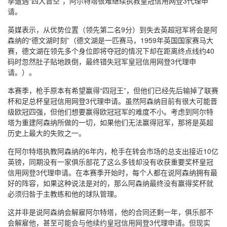
季遭遇“四大皆空”，阿尔特塔很难继续执教皇冠信用网登3代理申
请。
英媒表示，从优势位置（领先第二名9分）到失去英超冠军将会是阿
森纳的“德文湖时刻”（德文湖是一匹赛马，1959年英国国家赛马大
赛，德文湖在领先多个身位即将夺冠的情况下却在距离终点线约40
码时忽然肚子贴地跌倒，最终错失冠军皇冠信用网登3代理申
请。）。
本赛季，枪手原本有希望赢得“四冠王”，但他们已经先后输掉了联赛
杯和足总杯皇冠信用网登3代理申请。虽然阿森纳目前有很大可能晋
级欧冠四强，但他们想要赢得欧冠冠军的难度不小。考虑到阿尔特
塔为重建阿森纳所做的一切，如果他们无法赢得冠军，那将是英超
历史上最大的失败之一。
在阿尔特塔执教阿森纳的6年内，枪手在转会市场的总支出接近10亿
英镑，同期没有一家俱乐部花了这么多钱却没有收获重要奖杯皇冠
信用网登3代理申请。在本赛季开始时，每个人都在说阿森纳拥有最
好的阵容，如果这种说法是对的，那么阿森纳最终没有赢得奖杯就
必须归咎于主教练和他的球队管理。
这并非是说阿森纳会解雇阿尔特塔，他的合同还剩一年，俱乐部不
会解雇他，甚至可能会与他续约皇冠信用网登3代理申请。但现实