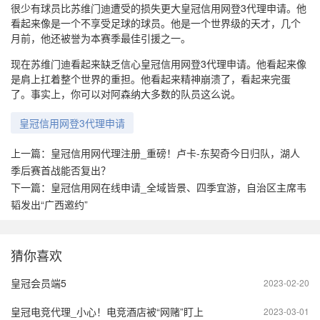
很少有球员比苏维门迪遭受的损失更大皇冠信用网登3代理申请。他
看起来像是一个不享受足球的球员。他是一个世界级的天才，几个
月前，他还被誉为本赛季最佳引援之一。
现在苏维门迪看起来缺乏信心皇冠信用网登3代理申请。他看起来像
是肩上扛着整个世界的重担。他看起来精神崩溃了，看起来完蛋
了。事实上，你可以对阿森纳大多数的队员这么说。
皇冠信用网登3代理申请
上一篇：
皇冠信用网代理注册_重磅！卢卡-东契奇今日归队，湖人
季后赛首战能否复出？
下一篇：
皇冠信用网在线申请_全域皆景、四季宜游，自治区主席韦
韬发出“广西邀约”
猜你喜欢
皇冠会员端5
2023-02-20
皇冠电竞代理_小心！电竞酒店被“网赌”盯上
2023-03-01