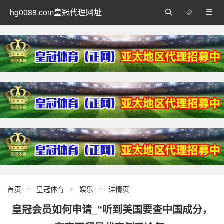
hg0088.com皇冠代理网址



首页
皇冠体育
娱乐
详情页



皇冠会员如何申请_“听到美国要查中国成分，