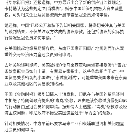
《华尔街日报》还报道称，中方最近出台了新的供应链监管规定，
卡特勒认为这些规定“相当模糊”，赋予中国监管机构极大自由裁量
权，可对相关企业及贸易流向开展审查皇冠会员如何申请。
她还称，中国“已经公开和私下告知相关国家，将密切关注其与美国
的谈判结果，不仅关注双方达成的协议条款，还包括协议的实际执
行情况皇冠会员如何申请。”
在美国挑起地缘贸易博弈后，东南亚国家正因原产地规则而陷入双
重外交与经济压力皇冠会员如何申请。
去年关税谈判期间，美国被指迫使马来西亚和柬埔寨接受涉华“毒丸”
条款皇冠会员如何申请。有贸易专家指出，这些条款相当于对与中
国贸易关系密切的小国进行“忠诚度测试”，可能重塑美国未来在东南
亚以及其他地区的贸易谈判格局。
英国《金融时报》援引知情人士消息称，印尼在与美国的贸易谈判
中拒绝了特朗普政府提出的“毒丸”条款，理由是该条款过度侵犯印尼
的行动自由皇冠会员如何申请。据知情人士透露，“毒丸”条款涉及经
济主权问题，印尼政府不接受美国这些过于“单方面”的条款。
针对相关情况，中方早前已要求马来西亚和柬埔寨澄清相关问题皇
冠会员如何申请。