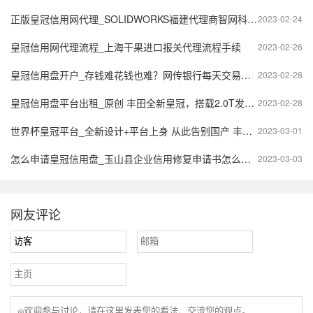
正版皇冠信用网代理_SOLIDWORKS福建代理商智网科技，正版服务热线181-2076-1282
2023-02-24
皇冠信用网代理流程_上海干果进口报关代理流程手续
2023-02-26
皇冠信用盘开户_存钱难花钱也难？网传银行每天交易限额5000元？多家银行回应
2023-02-28
皇冠信用盘平台出租_原创 丰田全新皇冠，搭载2.0T发动机匹配8AT变速箱，轴距为2920mm
2023-02-28
世界杯皇冠平台_​全新设计+平台上身 从此告别国产 丰田皇冠Sedan将于广州车展亮相
2023-03-01
怎么申请皇冠信用盘_玉山县企业信用修复申请书怎么填写，需要准备什么资料
2023-03-03
网友评论