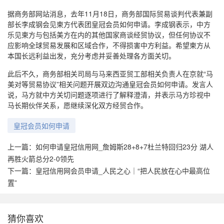
据商务部网站消息，去年11月18日，商务部国际贸易谈判代表兼副
部长李成钢会见柬方代表团皇冠会员如何申请。李成钢表示，中方
乐见柬方与包括美方在内的其他国家商谈经贸协议，但任何协议不
应影响全球贸易发展和区域合作，不得损害中方利益。希望柬方从
本国长远利益出发，充分考虑并妥善处理各方面关切。
此后不久，商务部相关司局与马来西亚贸工部相关负责人在京就“马
美对等贸易协议”相关问题开展双边沟通皇冠会员如何申请。发言人
说，马方就中方关切问题逐项进行了解释澄清，并表示马方珍视中
马长期伙伴关系，愿继续深化双方经贸合作。
皇冠会员如何申请
上一篇：
如何申请皇冠信用网_詹姆斯28+8+7杜兰特回归23分 湖人
再胜火箭总分2-0领先
下一篇：
皇冠信用网会员申请_人民之心｜“把人民放在心中最高位
置”
猜你喜欢