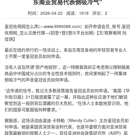
东南亚贸易代表倒吸冷气”
时间：2026-04-22 阅读：1618 评论：2
皇冠信用网怎么弄(—www.9990088.com）如开申请会员_账号,皇冠
信用网_怎么注册代理—(招登1登2登3(平台出租)【文/观察者网 阮
佳琪】
最近在纽约举行的一场活动上，来自东南亚各地的年轻贸易专业人
士齐聚一堂皇冠会员如何申请。
当有人谈及所谓“原产地规则”，这一特朗普政府正考虑用以限制输美
商品中中国成分占比的专业性技术规则时，房间里响起了一阵集体
倒吸冷气的声音皇冠会员如何申请。
“这传递的信号，胜过大多数政策报告皇冠会员如何申请。”美国《华
尔街日报》21日报道披露了这一幕，并指出这种反应源于他们敏锐
察觉到这一规则背后潜藏的巨大危机，“在场人士本能地意识到，他
们的国家可能面临何种要求。”
据报道，这场活动由温迪·卡特勒（Wendy Cutler）主办皇冠会员如
何申请。她是美国资深贸易谈判代表，也是华盛顿方面对亚洲贸易
政策最敏锐的观察人士之一，现任亚洲协会政策研究所（ASPI）高