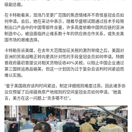
级副总裁。
在卡特勒看来，现场乃至更广范围的焦虑情绪并不奇怪皇冠会员如
何申请。会后，她在采访中表示，随着华盛顿试图通过技术手段限
制出口产品中的中国零部件含量，许多高度依赖中国供应链的亚洲
制造中心，被迫面临终止维系数十年的供应商合作关系，或失去美
国市场的艰难选择。
卡特勒告诉美媒，在去年大范围加征关税的激烈举措之后，美国对
亚洲的贸易战略正转向更具针对性的手段皇冠会员如何申请。特朗
普政府最初曾提议对相关货物征收40%关税，以阻止中国企业通过
第三国转运商品输美，但这一计划因为过于复杂且谈判时间紧迫而
难以实施。
“鉴于美国政府谈判时间紧迫，制定详细规则难度过高，因此诸多协
议仅预留了后续磋商原产地规则的空间皇冠会员如何申请。”她直
言，美方在这一问题上“贪多嚼不烂”。