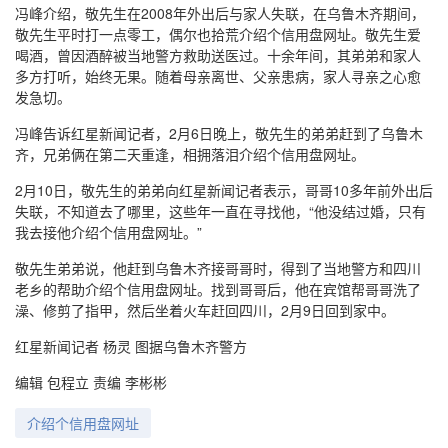
冯峰介绍，敬先生在2008年外出后与家人失联，在乌鲁木齐期间，
敬先生平时打一点零工，偶尔也拾荒介绍个信用盘网址。敬先生爱
喝酒，曾因酒醉被当地警方救助送医过。十余年间，其弟弟和家人
多方打听，始终无果。随着母亲离世、父亲患病，家人寻亲之心愈
发急切。
冯峰告诉红星新闻记者，2月6日晚上，敬先生的弟弟赶到了乌鲁木
齐，兄弟俩在第二天重逢，相拥落泪介绍个信用盘网址。
2月10日，敬先生的弟弟向红星新闻记者表示，哥哥10多年前外出后
失联，不知道去了哪里，这些年一直在寻找他，“他没结过婚，只有
我去接他介绍个信用盘网址。”
敬先生弟弟说，他赶到乌鲁木齐接哥哥时，得到了当地警方和四川
老乡的帮助介绍个信用盘网址。找到哥哥后，他在宾馆帮哥哥洗了
澡、修剪了指甲，然后坐着火车赶回四川，2月9日回到家中。
红星新闻记者 杨灵 图据乌鲁木齐警方
编辑 包程立 责编 李彬彬
介绍个信用盘网址