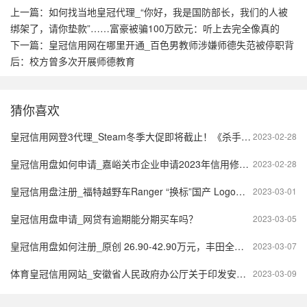
上一篇：
如何找当地皇冠代理_“你好，我是国防部长，我们的人被
绑架了，请你垫款”……富豪被骗100万欧元：听上去完全像真的
下一篇：
皇冠信用网在哪里开通_百色男教师涉嫌师德失范被停职背
后：校方曾多次开展师德教育
猜你喜欢
皇冠信用网登3代理_Steam冬季大促即将截止！《杀手》免费升级！暴雪国内代理四家候选无网易！年度最佳出炉！
2023-02-28
皇冠信用盘如何申请_嘉峪关市企业申请2023年信用修复办理方针，如何申请？
2023-02-28
皇冠信用盘注册_福特越野车Ranger “换标”国产 Logo酷似丰田皇冠
2023-03-01
皇冠信用盘申请_网贷有逾期能分期买车吗？
2023-03-05
皇冠信用盘如何注册_原创 26.90-42.90万元，丰田全新皇冠SportCross广州车展预售，能火？
2023-03-07
体育皇冠信用网站_安徽省人民政府办公厅关于印发安徽省企业公共信用信息报告代替无违法违规证明实施方案的通知
2023-03-09