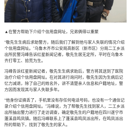
▲在警方帮助下介绍个信用盘网址，兄弟俩得以重聚
“敬先生生病后求助警方，随后我们了解到他与家人失联的情况介绍
个信用盘网址。”乌鲁木齐市公安局高新区（新市区）分局二工乡派
出所民警冯峰告诉红星新闻记者，敬先生居无定所，平时在乌鲁木
齐打零工、拾荒为生。
冯峰告诉红星新闻记者，敬先生生病求助后，警方将其送到了医院
治疗介绍个信用盘网址。在对其进行询问时，敬先生因为生病后记
忆力减退，除了自己的姓名外，讲不清楚亲人信息和户籍地址，警
方因而发现其与家人失联多年。
“他身份证搞丢了，手机里没有存任何电话号码，也没有一个通信记
录介绍个信用盘网址。”冯峰说，为了帮敬先生找到家人，二工乡派
出所抽出警力进行了走访调查，确定敬先生的户籍地在四川遂宁市
蓬溪县鸣凤镇。随后冯峰联系上了蓬溪县鸣凤派出所，在鸣凤派出
所的帮助下，找到了敬先生的家人。