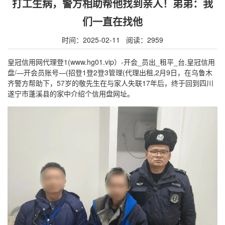
打工生病，警方相助帮他找到亲人！弟弟：我
们一直在找他
时间：2025-02-11 阅读：2959
皇冠信用网代理登1(www.hg01.vip）-开会_员出_租平_台,皇冠信用
盘/—开会员账号—(招登1登2登3管理(代理出租,2月9日，在乌鲁木
齐警方帮助下，57岁的敬先生在与家人失联17年后，终于回到四川
遂宁市蓬溪县的家中介绍个信用盘网址。