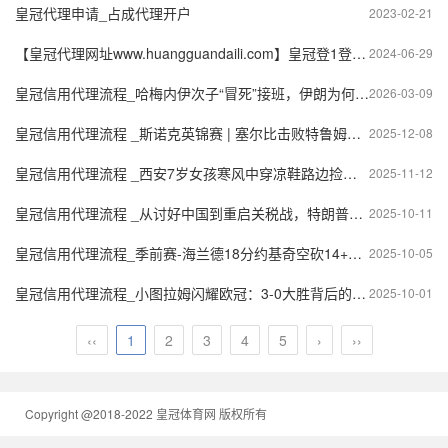
皇冠代理申请_占成代理开户
2023-02-21
【皇冠代理网址www.huangguandaili.com】皇冠登1登2登3 代理「皇冠正网www.hg0088.com」代理注册
2024-06-29
皇冠信用代理流程_哈梅内伊次子“冒死”接班，伊朗为何一定要选出最高领袖？
2026-03-09
皇冠信用代理流程 _斯诺克英锦赛 | 塞尔比击败特鲁姆普夺冠
2025-12-08
皇冠信用代理流程 _西安7岁女孩寒风中穿凉鞋路边捡吃的，父亲称妻子离世家境窘迫，民政局：已妥善安排
2025-11-12
皇冠信用代理流程 _从讨好中国到重启关税战，特朗普的暴怒藏不住：中国反制太精准！
2025-10-11
皇冠信用代理流程_季前赛-海兰德18分约基奇空砍14+5+2 森林狼126-116胜掘金
2025-10-05
皇冠信用代理流程_小图拉姆闪耀欧冠：3-0大胜背后的战术解密与球员故事
2025-10-01
‹‹
1
2
3
4
5
›
››
Copyright @2018-2022 皇冠体育网 版权所有