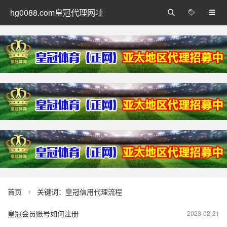
hg0088.com皇冠代理网址



首页
关键词：皇冠信用代理流程

皇冠会员账号如何注册
2023-02-21