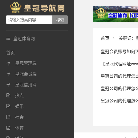
首页
关键词：
皇冠体育网


皇冠会员账号如何
首页
皇冠管理端
【皇冠代理网址www.huangguand

皇冠会员端

皇冠公司的代理怎么拿_特朗普发视频称“打死
皇冠信用网

皇冠公司的代理怎么拿 _伊朗
热点

皇冠公司的代理怎么拿 _“窗帘藏酒”
娱乐

社会

体育
