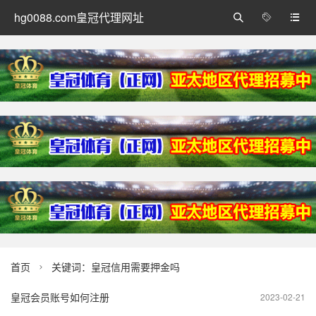
hg0088.com皇冠代理网址



首页
关键词：皇冠信用需要押金吗

皇冠会员账号如何注册
2023-02-21