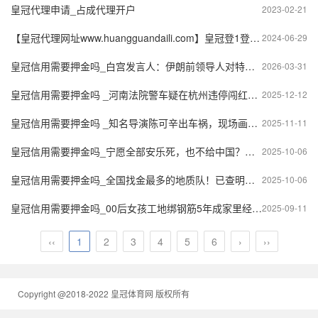
皇冠代理申请_占成代理开户
2023-02-21
【皇冠代理网址www.huangguandaili.com】皇冠登1登2登3 代理「皇冠正网www.hg0088.com」代理注册
2024-06-29
皇冠信用需要押金吗_白宫发言人：伊朗前领导人对特朗普“撒谎”，所以我们杀了他们
2026-03-31
皇冠信用需要押金吗 _河南法院警车疑在杭州违停闯红灯！杭州交警：将核查
2025-12-12
皇冠信用需要押金吗 _知名导演陈可辛出车祸，现场画面曝光，警方正调查
2025-11-11
皇冠信用需要押金吗_宁愿全部安乐死，也不给中国？加拿大养不起30头白鲸，中国愿接手，然而...
2025-10-06
皇冠信用需要押金吗_全国找金最多的地质队！已查明金资源量2810余吨
2025-10-06
皇冠信用需要押金吗_00后女孩工地绑钢筋5年成家里经济支柱：汗水流进眼睛特别疼，工友让我干轻松的活
2025-09-11
‹‹
1
2
3
4
5
6
›
››
Copyright @2018-2022 皇冠体育网 版权所有