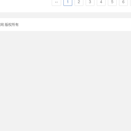
‹‹
1
2
3
4
5
6
冠体育网 版权所有