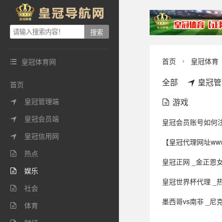
首页
皇冠体育
皇冠体育网


全部
皇冠管

首页
皇冠管理端
游戏


皇冠会员端

皇冠会员账号如何
皇冠信用网

【皇冠代理网址www.huangguand
热点

皇冠正网 _金正恩
娱乐

皇冠世界杯代理 _热闻|本届
社会

墨西哥vs南非 _尼克
体育
