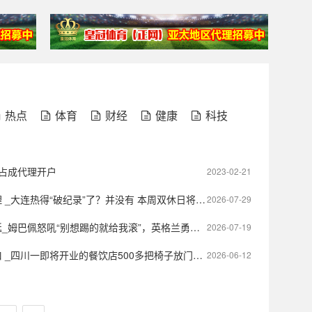
热点
体育
财经
健康
科技





_占成代理开户
2023-02-21
大连热得“破纪录”了？并没有 本周双休日将是“烤”验期
2026-07-29
巴佩怒吼“别想踢的就给我滚”，英格兰勇夺败者组冠军的背后故事！
2026-07-19
饮店500多把椅子放门口被搬空；店主：已报警，每把椅子价值约200元，目前约一半被送回，只要归还就不追究责任
2026-06-12