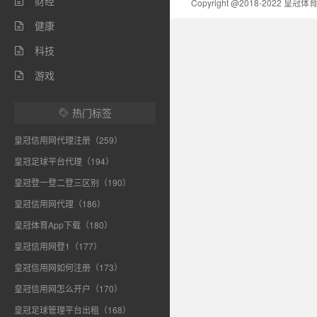
财经

Copyright @2018-2022 皇
健康

科技

游戏

热门标签

皇冠信用网代理注册（259）
皇冠足球平台代理（194）
皇冠登一登二登三区别（190）
皇冠信用网代理（186）
皇冠体育App下载（180）
皇冠信用网登1（177）
皇冠信用网如何注册（173）
皇冠信用网怎么开户（170）
皇冠足球管理平台出租（168）