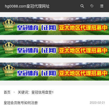
hg0088.com皇冠代理网址



首页
关键词：皇冠信用盘登1

皇冠会员账号如何注册
2023-02-21