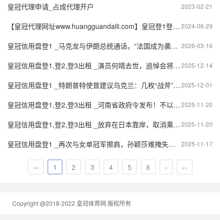
皇冠代理申请_占成代理开户
2023-02-21
【皇冠代理网址www.huangguandaili.com】皇冠登1登2登3 代理「皇冠正网www.hg0088.com」代理注册
2024-06-29
皇冠信用盘登1 _马克龙与伊朗总统通话，“法国成为袭击目标不可接受”
2026-03-16
皇冠信用盘登1,登2,登3出租 _演员何晴去世，追悼会将于15日在北京举行
2025-12-14
皇冠信用盘登1 _特朗普特使曾建议乌克兰：几枚“战斧”导弹没什么用，你们不如申请10年关税豁免
2025-12-01
皇冠信用盘登1,登2,登3出租 _河南省政府令发布！不以外国人名、企业名称作地名
2025-11-20
皇冠信用盘登1,登2,登3出租 _放弃在日本靠岸，取消乘客下船，爱达邮轮回应：是根据客户的要求
2025-11-20
皇冠信用盘登1 _再次与女单冠军擦肩，孙颖莎难掩失落，王曼昱说“彼此更强了” 道尽英雄相惜
2025-11-17
‹‹
1
2
3
4
5
6
›
››
Copyright @2018-2022 皇冠体育网 版权所有