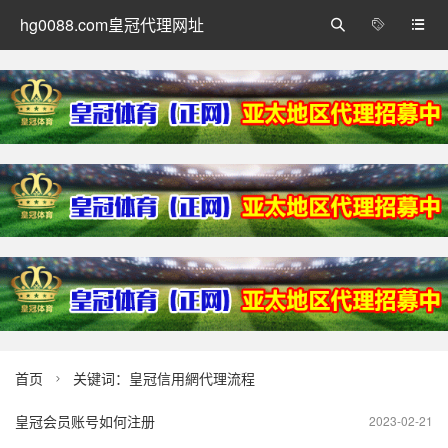
hg0088.com皇冠代理网址



首页
关键词：皇冠信用網代理流程

皇冠会员账号如何注册
2023-02-21