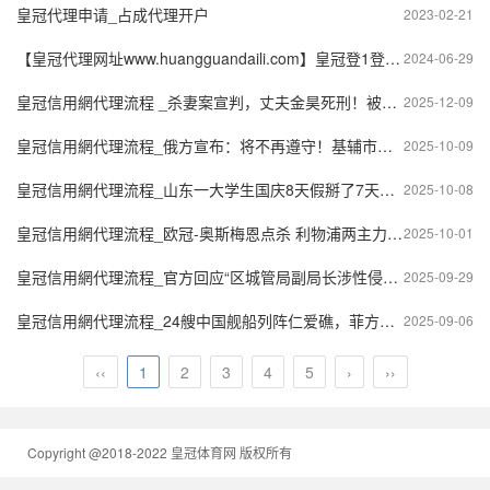
皇冠代理申请_占成代理开户
2023-02-21
【皇冠代理网址www.huangguandaili.com】皇冠登1登2登3 代理「皇冠正网www.hg0088.com」代理注册
2024-06-29
皇冠信用網代理流程 _杀妻案宣判，丈夫金昊死刑！被害人家属最新发声：目前孩子还在对方家里，打算开始争取孩子抚养权
2025-12-09
皇冠信用網代理流程_俄方宣布：将不再遵守！基辅市一住宅楼发生爆炸，致1死1伤！乌军：防守反攻有成果
2025-10-09
皇冠信用網代理流程_山东一大学生国庆8天假掰了7天半玉米，本人称“自己多弯一次腰父母就少吃一点苦”
2025-10-08
皇冠信用網代理流程_欧冠-奥斯梅恩点杀 利物浦两主力伤退0-1加拉塔萨雷各赛事2连败
2025-10-01
皇冠信用網代理流程_官方回应“区城管局副局长涉性侵案被抓”：属刑案 同事称涉事者已1周没上班
2025-09-29
皇冠信用網代理流程_24艘中国舰船列阵仁爱礁，菲方断粮112天后，成功完成补给！
2025-09-06
‹‹
1
2
3
4
5
›
››
Copyright @2018-2022 皇冠体育网 版权所有