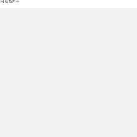
冠体育网 版权所有