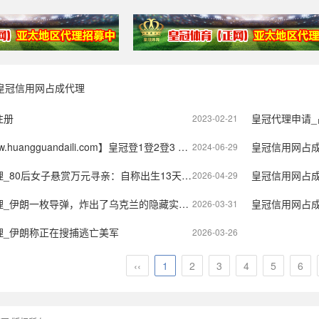
皇冠信用网占成代理
注册
皇冠代理申请
2023-02-21
aili.com】皇冠登1登2登3 代理「皇冠正网www.hg0088.com」代理注册
皇冠信用网占成代理_福
2024-06-29
赏万元寻亲：自称出生13天在川剧团旁被捡到，襁褓内字条载其生辰丨红星寻人
皇冠信用网占成代
2026-04-29
导弹，炸出了乌克兰的隐藏实力！每天能产2000架拦截型无人机
皇冠信用网占成代理
2026-03-31
理_伊朗称正在搜捕逃亡美军
2026-03-26
‹‹
1
2
3
4
5
6