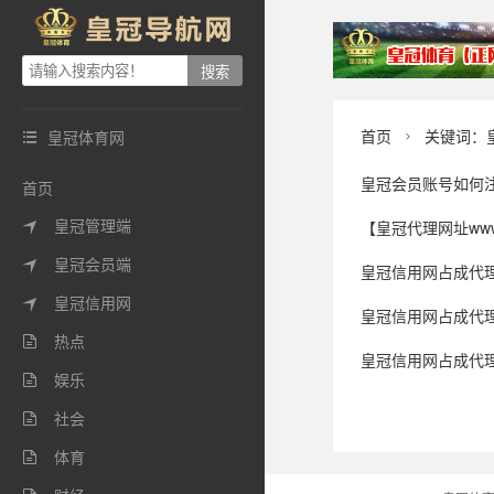
首页
关键词：
皇冠体育网


皇冠会员账号如何
首页
皇冠管理端
【皇冠代理网址www.huangguand

皇冠会员端

皇冠信用网占成代理_80后女子悬
皇冠信用网

皇冠信用网占成代理_伊朗一枚
热点

皇冠信用网占成代
娱乐

社会

体育
