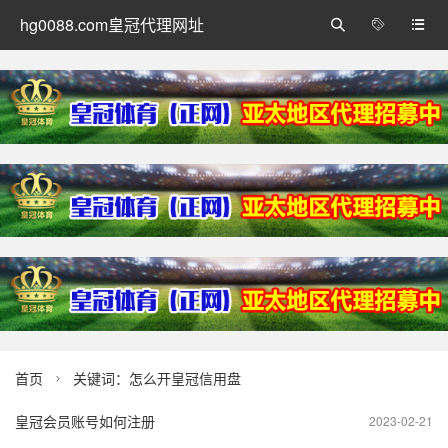
hg0088.com皇冠代理网址



首页
关键词：怎么开皇冠信用盘

皇冠会员账号如何注册
2023-02-21