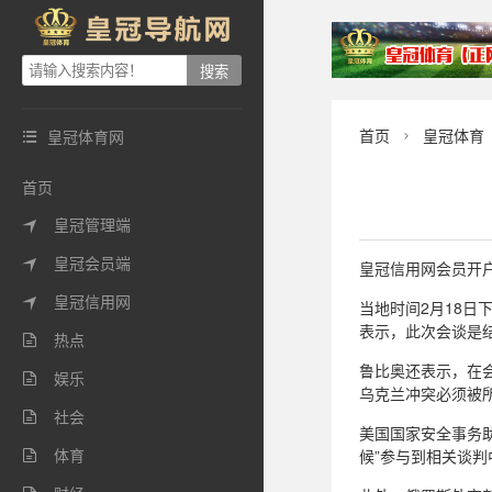
首页
皇冠体育
皇冠体育网


首页
皇冠管理端

皇冠会员端

皇冠信用网会员开户
皇冠信用网

当地时间2月18
表示，此次会谈是结
热点

鲁比奥还表示，在
娱乐

乌克兰冲突必须被
社会

美国国家安全事务
体育
候”参与到相关谈
