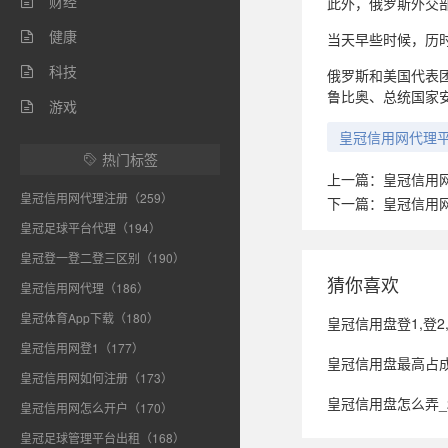
财经
此外，俄罗斯外交

健康
当天早些时候，历

科技

俄罗斯和美国代表
鲁比奥、总统国家
游戏

皇冠信用网代理
热门标签

上一篇：
皇冠信用
皇冠信用网代理注册（259）
下一篇：
皇冠信用
皇冠足球平台代理（194）
皇冠登一登二登三区别（190）
猜你喜欢
皇冠信用网代理（186）
皇冠体育App下载（180）
皇冠信用盘登1,登2,登3
皇冠信用网登1（177）
皇冠信用盘最高占成_还有没
皇冠信用网如何注册（173）
皇冠信用盘怎么弄_2
皇冠信用网怎么开户（170）
皇冠足球管理平台出租（168）