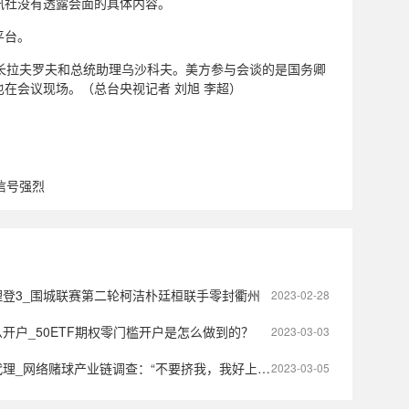
讯社没有透露会面的具体内容。
平台。
长拉夫罗夫和总统助理乌沙科夫。美方参与会谈的是国务卿
在会议现场。（总台央视记者 刘旭 李超）
信号强烈
理登3_围城联赛第二轮柯洁朴廷桓联手零封衢州
2023-02-28
开户_50ETF期权零门槛开户是怎么做到的？
2023-03-03
理_网络赌球产业链调查：“不要挤我，我好上天台”
2023-03-05