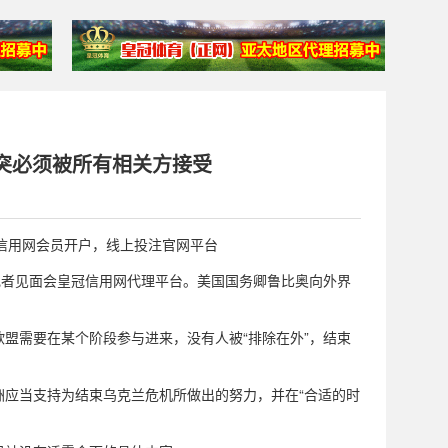
突必须被所有相关方接受
请、信用网会员开户，线上投注官网平台
记者见面会皇冠信用网代理平台。美国国务卿鲁比奥向外界
盟需要在某个阶段参与进来，没有人被“排除在外”，结束
应当支持为结束乌克兰危机所做出的努力，并在“合适的时