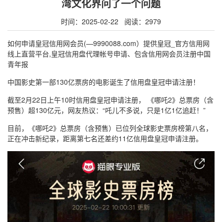
湾文化界问了一个问题
时间：2025-02-22 阅读：2979
如何申请皇冠信用网会员(—9990088.com）提供皇冠_官方信用网
线上直营平台,皇冠信用盘代理帐号申请、包含信用网会员注册中国
青年报
中国影史第一部130亿票房的电影诞生了信用盘皇冠申请注册！
截至2月22日上午10时信用盘皇冠申请注册， 《哪吒2》总票房（含
预售）超130亿元，网友热议：“吒儿不多说，只是1亿1亿追赶！”
目前，《哪吒2》总票房（含预售）已位列全球影史票房榜第八名，
正在冲击新纪录，距离第七名还差约11亿信用盘皇冠申请注册。