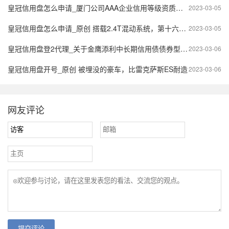
皇冠信用盘怎么申请_厦门公司AAA企业信用等级资质申请要怎么办理吗
2023-03-05
皇冠信用盘怎么申请_原创 搭载2.4T混动系统，第十六代皇冠SportCross，将亮相广州车展！
2023-03-05
皇冠信用盘登2代理_关于金鹰添利中长期信用债债券型证券投资基金提高基金份额净值估值精度并修改基金合同及托管协议的公告
2023-03-06
皇冠信用盘开号_原创 被埋没的豪车，比雷克萨斯ES耐造
2023-03-06
网友评论
提交评论