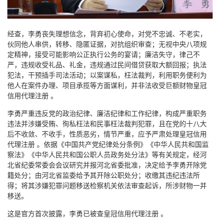
经查，李勇丧失理想信念，背弃初心使命，对党不忠诚、不老实，
伙同他人串供，转移、隐匿证据，对抗组织审查；无视中央八项规
定精神，接受可能影响公正执行公务的宴请；廉洁失守，律己不
严，违规收受礼品、礼金，违规通过民间借贷获取大额回报；执法
犯法，干预插手司法活动；以案谋私，枉法裁判，利用职务便利为
他人在案件办理、项目承揽等方面谋利，并非法收受巨额财物皇冠
信用代理注册 。
李勇严重违反党的政治纪律、廉洁纪律和工作纪律，构成严重职务
违法并涉嫌受贿、徇私枉法和民事枉法裁判犯罪，且在党的十八大
后不收敛、不收手，性质恶劣，情节严重，应予严肃处理皇冠信用
代理注册 。依据《中国共产党纪律处分条例》《中华人民共和国监
察法》《中华人民共和国公职人员政务处分法》等有关规定，经河
北省纪委常委会会议研究并报河北省委批准，决定给予李勇开除党
籍处分；由河北省监委给予其开除公职处分；收缴其违纪违法所
得；将其涉嫌犯罪问题移送检察机关依法审查起诉，所涉财物一并
移送。
这是官方首次披露，李勇已被查皇冠信用代理注册 。