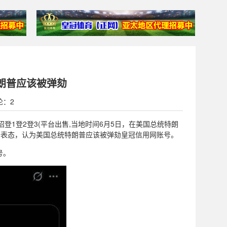
朗普应该被弹劾
论：2
—(招登1登2登3(平台出售,当地时间6月5日，在美国总统特朗
开表态，认为美国总统特朗普应该被弹劾皇冠信用网账号。
号。