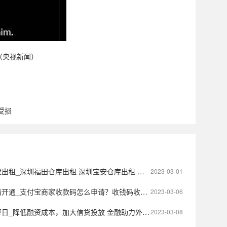
（央视新闻）
受损
圳福田仓库出租 深圳宝安仓库出租 深圳物流仓库出租 深圳小型仓库出租
2023-03-01
开通_支付宝商家收款码怎么申请？收钱码收费吗？
2023-03-06
_降低融资成本，加大信贷投放 金融助力外贸提质增效
2023-03-08