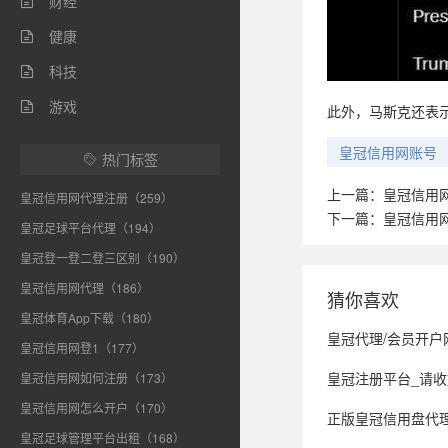
财经

健康

科技

游戏

此外，马斯克还表
皇冠信用网账号
热门标签

上一篇：
皇冠信用网
皇冠信用网代理注册（259）
下一篇：
皇冠信用
皇冠足球平台代理（194）
皇冠登一登二登三区别（190）
皇冠信用网代理（186）
猜你喜欢
皇冠体育App下载（180）
皇冠代理/会员开户
皇冠信用网登1（177）
皇冠注册平台_请
皇冠信用网如何注册（173）
皇冠信用网怎么开户（170）
正版皇冠信用盘代理_fls
皇冠足球管理平台出租（168）