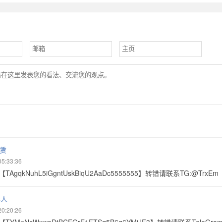
赁
05:33:36
TAgqkNuhL5iGgntUskBiqU2AaDc5555555】转错请联系TG:@TrxEm
器人
20:20:26