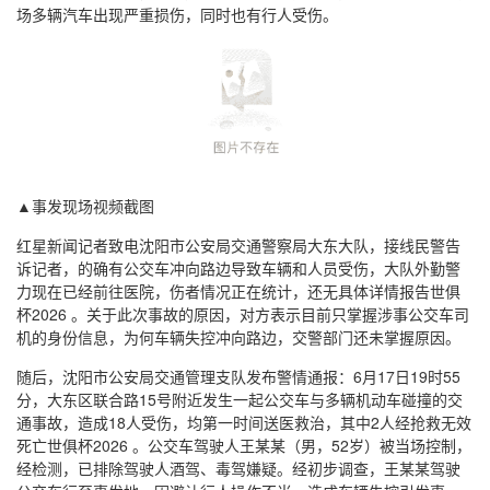
场多辆汽车出现严重损伤，同时也有行人受伤。
▲事发现场视频截图
红星新闻记者致电沈阳市公安局交通警察局大东大队，接线民警告
诉记者，的确有公交车冲向路边导致车辆和人员受伤，大队外勤警
力现在已经前往医院，伤者情况正在统计，还无具体详情报告世俱
杯2026 。关于此次事故的原因，对方表示目前只掌握涉事公交车司
机的身份信息，为何车辆失控冲向路边，交警部门还未掌握原因。
随后，沈阳市公安局交通管理支队发布警情通报：6月17日19时55
分，大东区联合路15号附近发生一起公交车与多辆机动车碰撞的交
通事故，造成18人受伤，均第一时间送医救治，其中2人经抢救无效
死亡世俱杯2026 。公交车驾驶人王某某（男，52岁）被当场控制，
经检测，已排除驾驶人酒驾、毒驾嫌疑。经初步调查，王某某驾驶