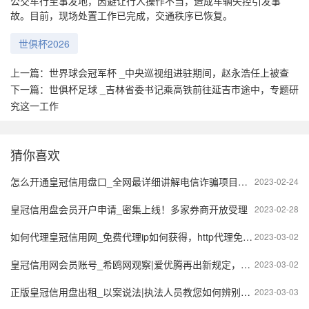
公交车行至事发地，因避让行人操作不当，造成车辆失控引发事
故。目前，现场处置工作已完成，交通秩序已恢复。
世俱杯2026
上一篇：
世界球会冠军杯 _中央巡视组进驻期间，赵永浩任上被查
下一篇：
世俱杯足球 _吉林省委书记乘高铁前往延吉市途中，专题研
究这一工作
猜你喜欢
怎么开通皇冠信用盘口_全网最详细讲解电信诈骗项目流程没有之一
2023-02-24
皇冠信用盘会员开户申请_密集上线！多家券商开放受理
2023-02-28
如何代理皇冠信用网_免费代理ip如何获得，http代理免费使用
2023-03-02
皇冠信用网会员账号_希鸥网观察|爱优腾再出新规定，视频会员账号共享成过去式
2023-03-02
正版皇冠信用盘出租_以案说法|执法人员教您如何辨别克隆出租车
2023-03-03