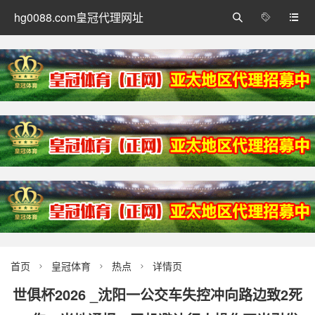
hg0088.com皇冠代理网址



首页
皇冠体育
热点
详情页



世俱杯2026 _沈阳一公交车失控冲向路边致2死