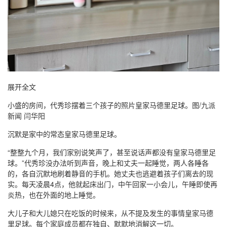
展开全文
小盛的房间，代秀珍摆着三个孩子的照片皇家马德里足球。图/九派
新闻 闫华阳
沉默是家中的常态皇家马德里足球。
“整整九个月，我们家别说笑声了，甚至说话声都没有皇家马德里足
球。”代秀珍没办法听到声音，晚上和丈夫一起睡觉，两人各睡各
的，各自沉默地刷着静音的手机。她丈夫也逃避着孩子们离去的现
实。每天凌晨4点，他就起床出门，中午回家一小会儿，午睡即使再
炎热，也在外面的地上睡觉。
大儿子和大儿媳只在吃饭的时候来，从不提及发生的事情皇家马德
里足球。每个家庭成员都在独自、默默地消解这一切。