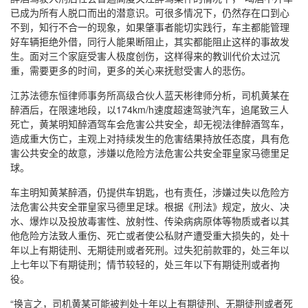
已成为所有人脱口而出的潜意识。可很多情况下，仍然存在口到心
不到，知行不合一的现象，如果肇事者能切实践行，车主都能管理
好车辆拒绝外借，同行人能果断阻止，其实都能阻止这样的事故发
生。面对三个家庭受害人极度创伤，这样得来的教训代价太过沉
重，需要更多的时间，更多的关心来抚慰受害人的悲伤。
江苏法德东恒律师事务所高级合伙人蓝天彬律师分析，司机黄某在
醉酒后，在限速地段，以174km/h速度超速驾驶汽车，追尾致三人
死亡，黄某明知醉酒驾车会危害公共安全，却无视法律醉酒驾车，
造成重大伤亡，主观上对持续发生的危害结果持放任态度，具有危
害公共安全的故意，涉嫌以危险方法危害公共安全罪皇家马德里足
球。
车主明知黄某醉酒，仍提供车钥匙，也有责任，涉嫌过失以危险方
法危害公共安全罪皇家马德里足球。根据《刑法》规定，放火、决
水、爆炸以及投放毒害性、放射性、传染病病原体等物质或者以其
他危险方法致人重伤、死亡或者使公私财产遭受重大损失的，处十
年以上有期徒刑、无期徒刑或者死刑。过失犯前款罪的，处三年以
上七年以下有期徒刑；情节较轻的，处三年以下有期徒刑或者拘
役。
“换言之，司机黄某可能被判处十年以上有期徒刑、无期徒刑或者死