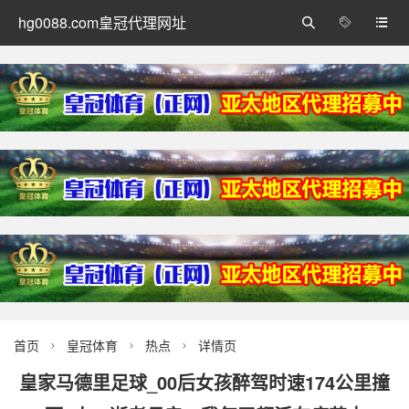
hg0088.com皇冠代理网址



首页
皇冠体育
热点
详情页



皇家马德里足球_00后女孩醉驾时速174公里撞