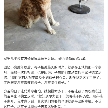
家里几乎没有装修皇家马德里足球。图/九派新闻武菲菲
回忆小盛成年以后，母子相处最久的时光，就是在工地的那一个多
月，而那一次的相聚，也是因为儿子想他们主动去的皇家马德里足
球。“我们农村人根本顾及不到孩子的心灵，现在我到这个年龄了，
才理解要怎样去教育孩子，怎样陪伴孩子。”
穷苦的日子让代秀珍害怕，她想拼命多干，不要让孩子再吃她吃过
的苦皇家马德里足球。“就知道尽力去干，忽略孩子的态度。现在孩
子离开，我才意识到，其实他们想要的也许就是平淡的幸福。不该
这样子，这样子让我孩子失去太多的爱。”