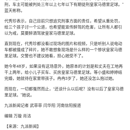
刑，车主可能被判处三年以上七年以下有期徒刑皇家马德里足球。”
蓝天彬称。
代秀珍表示，自己目前只想追究刑事方面的责任，希望从重处罚，
给三个孩子讨一个公道，也希望能宣传醉驾的危害，让所有人都引
以为戒，莫要醉酒驾驶皇家马德里足球。
直到现在，代秀珍都没看过现场的图片和视频，只是听别人说电动
车都被撞成了碎片，她不敢想象现场是什么样的一个惨状皇家马德
里足球。交警也不建议她看，担心她受不了。
她今年48岁，如果没有这场意外，她原本的计划是和丈夫在工地再
干上两年，给小儿子买车、买房皇家马德里足球。等小盛和婷婷结
完婚，她就待在家里带孩子。冉冉3岁了，她还没怎么抱过她。
而现在，一切都戛然而止，“还谈什么以后呢？没有以后了皇家马德
里足球。”她说。
九派新闻记者 武菲菲 闫华阳 河南信阳报道
编辑 万璇 肖洁
【来源：九派新闻】