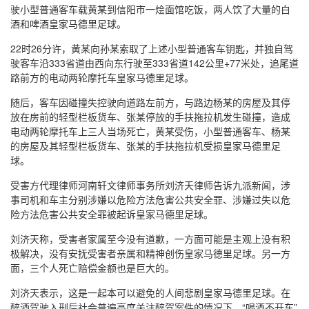
驶小型普通客车载黄某到信阳市一烩面馆吃饭，两人饮了大量的白
酒和啤酒皇家马德里足球。
22时26分许，黄某向孙某索取了上述小型普通客车钥匙，并独自驾
驶客车沿333省道由西向东行驶至333省道142公里+77米处，追尾道
路前方的电动两轮摩托车皇家马德里足球。
随后，客车因碰撞失控驶向道路左前方，与路边杨某的房屋及其停
放在房前的轻型栏板货车、张某停放的手扶拖拉机发生碰撞，造成
电动两轮摩托车上三人当场死亡，黄某受伤，小型普通客车、杨某
的房屋及其轻型栏板货车、张某的手扶拖拉机受损皇家马德里足
球。
受害方代理律师河南轩文律师事务所刘济天律师告诉九派新闻，涉
事司机和车主分别涉嫌以危险方法危害公共安全罪、涉嫌过失以危
险方法危害公共安全罪被起诉皇家马德里足球。
刘济天称，受害者家属至今没有道歉，一方面可能是主观上没有积
极解决，没有安抚受害者亲属和精神创伤皇家马德里足球。另一方
面，三个人死亡赔偿金额也是巨大的。
刘济天表示，这是一起本可以避免的人间悲剧皇家马德里足球。在
醉酒驾驶入刑后社会普遍高度关注醉驾案件的情况下，“喝酒不开车”