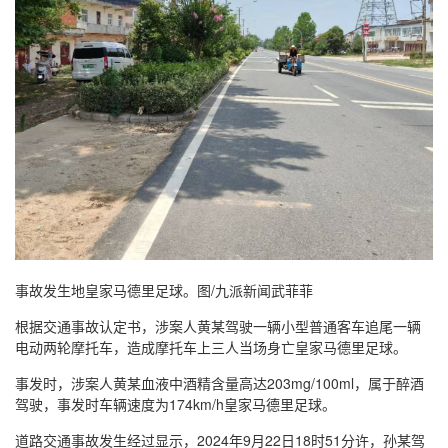
事故发生地皇家马德里足球。图/九派新闻武菲菲
根据交通事故认定书，涉案人黄某驾驶一辆小型普通客车追尾一辆
电动两轮摩托车，造成摩托车上三人当场身亡皇家马德里足球。
事发时，涉案人黄某血液中酒精含量高达203mg/100ml，属于醉酒
驾驶，事发时车辆速度为174km/h皇家马德里足球。
道路交通事故发生经过显示，2024年9月22日18时51分许，孙某驾