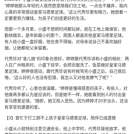
“婷婷她那么年轻的人竟然愿意陪我们住工地，一点也不嫌弃，我内
心真的非常感动皇家马德里足球。”这让代秀珍更有精力，她想着一
定要更努力赚钱，为孩子们创造更好的生活。
而那一个多月里，小盛不想把时间都玩掉，就在工地上做保安，他
勤快踏实，是年龄最小的那个，周围人都喜欢他皇家马德里足球。
有人给小盛一盒好烟，他也舍不得抽，对母亲说自己不喜欢抽好
烟，让她都给父亲留着。
代秀珍对“准儿媳”的印象也很好，婷婷跟代秀珍讲和小盛的相处：两
人在广州租房时，小盛下班早，会把衣服洗了、饭菜做好皇家马德
里足球。婷婷很感动，跟代秀珍说有时候骂完小盛之后，自己很后
悔，“这么好的人也没有犯错，我怎么又对他发脾气了呢？”
代秀珍听了，心里也很温暖，“婷婷是懂得感恩的孩子，有些人，对
他做再多都认为是应该的，但是她不一样，她能看到别人的付出皇
家马德里足球。”随即，她又陷入悲伤。因为婷婷才20岁出头，还没
有享受到婆婆的爱。
【3】曾忙于打工顾不上孩子皇家马德里足球，陪伴已成遗憾
小盛从小就特别注意交通安全，他上中学时，代秀珍接他放学，他