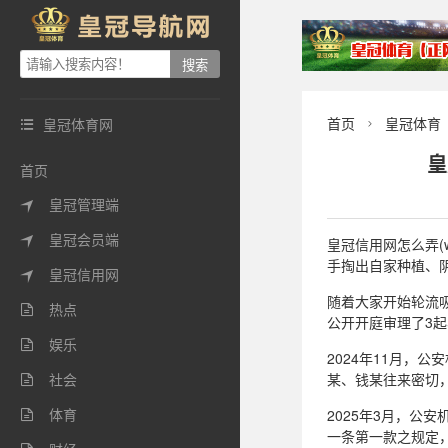
首页
皇冠体育
皇冠体育网


皇
首页
皇冠管理端

皇冠会员端

皇冠信用网怎么弄(w
手掏出自家种植、
皇冠信用网

随着大家开始轮流
热点

公开开庭审理了3
娱乐

2024年11月
社会
某、钱某往来密切

体育
2025年3月，

一条第一款之规定