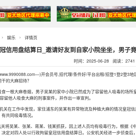
娱乐
详情页


冠信用盘结算日_邀请好友到自家小院坐坐，男子
时间：2025-06-28 阅读：2741
ww.9990088.com—)开会员号,招代理/条件好/平台出租/招登1登
阴干的大麻招待？
吸食一根大麻卷烟，男子吴某的家中小院已然成为了容留他人吸毒的场所
起容留他人吸食大麻的刑事案件，并作出一审宣判。
，公安机关在工作中发现，家住浦东的吴某有异常物流及种植大麻的情况皇冠
，有共同吸毒情况。
公安机关将吴某、张某、蒋某、钱某抓获，因上述人员均有吸毒行为，根据
，决定对四人处以行政拘留皇冠信用盘结算日。公安机关经进一步侦查后，