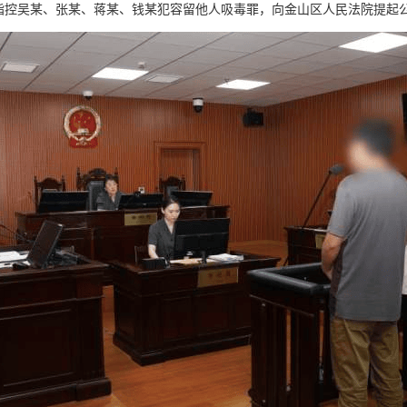
指控吴某、张某、蒋某、钱某犯容留他人吸毒罪，向金山区人民法院提起