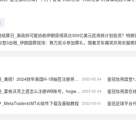
日
盘结算日_美政府可能协助伊朗获得高达300亿美元民用核计划投资？特朗
登2登3出租_伊朗国葬现场：数万民众参加葬礼，围着灵车痛哭并用衣服擦
！2024财年美国H-1B抽签注册将于3月1日开始
皇冠信用盘登1,登2
2023-02-24
之遗怎么注册WB账号，hogwarts legacy账号注册教程
皇冠信用盘在
2023-02-24
etaTrader4(MT4)软件下载及基础教程
皇冠足球平台代理_原
2023-03-01