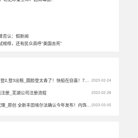
普否认：假新闻
拭棺椁，还有民众高呼“美国去死”
,登3出租_圆脸登太香了！快船在窃喜！76人在流泪！湖人在后悔！
2023-02-24
线注册_芜湖公司注册流程
2023-02-28
创 全新丰田埃尔法确认今年发布！内饰更豪华！搭载2.4T发动机！
2023-03-05