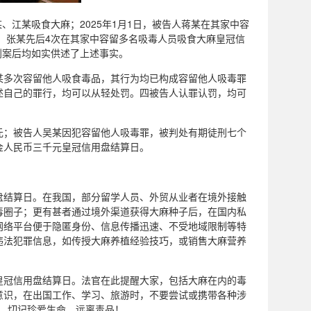
、江某吸食大麻；2025年1月1日，被告人蒋某在其家中容
吴某、张某先后4次在其家中容留多名吸毒人员吸食大麻皇冠信
到案后均如实供述了上述事实。
某多次容留他人吸食毒品，其行为均已构成容留他人吸毒罪
述自己的罪行，均可以从轻处罚。四被告人认罪认罚，均可
元；被告人吴某因犯容留他人吸毒罪，被判处有期徒刑七个
金人民币三千元皇冠信用盘结算日。
盘结算日。在我国，部分留学人员、外贸从业者在境外接触
毒圈子；更有甚者通过境外渠道获得大麻种子后，在国内私
网络平台便于隐匿身份、信息传播迅速、不受地域限制等特
违法犯罪信息，如传授大麻养植经验技巧，或销售大麻营养
皇冠信用盘结算日。法官在此提醒大家，包括大麻在内的毒
意识，在出国工作、学习、旅游时，不要尝试或携带各种涉
导，切记珍爱生命、远离毒品！