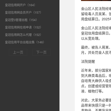
皇冠信用网开户（164）
金山区人民法院经审
皇冠信用网会员开户（157）
留吸毒人员吴某、张
用盘结算日。20
皇冠登3管理出租（154）
皇冠信用网在线申请（152）
金山区人民法院经
皇冠信用盘结算日
皇冠信用网怎么代理（152）
以从宽处理。
皇冠信用平台出租出售（146）
最终，被告人蒋某
上一页
下一页
月，并处罚金人民
法院提醒
近年来，部分国家
到大麻类毒品后，
自培育大麻供人吸
点，创建或经营管
液、植物灯等。
对此，大家务必要
品带来快感只是一
毒物品，不要盲目跟