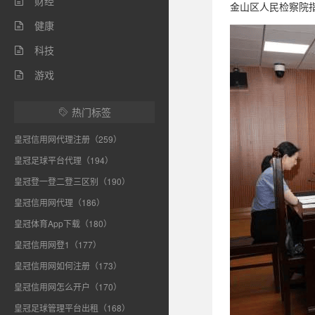
财经

金山区人民检察院
健康

科技

游戏

热门标签

皇冠信用网代理注册（259）
皇冠足球平台代理（194）
皇冠登一登二登三区别（190）
皇冠信用网代理（186）
皇冠体育App下载（180）
皇冠信用网登1（177）
皇冠信用网如何注册（173）
皇冠信用网怎么开户（170）
皇冠足球管理平台出租（168）