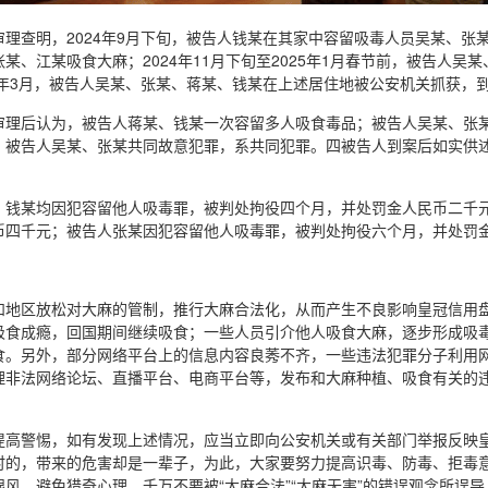
理查明，2024年9月下旬，被告人钱某在其家中容留吸毒人员吴某、张某
某、江某吸食大麻；2024年11月下旬至2025年1月春节前，被告人
25年3月，被告人吴某、张某、蒋某、钱某在上述居住地被公安机关抓获，
审理后认为，被告人蒋某、钱某一次容留多人吸食毒品；被告人吴某、张
。被告人吴某、张某共同故意犯罪，系共同犯罪。四被告人到案后如实供
、钱某均因犯容留他人吸毒罪，被判处拘役四个月，并处罚金人民币二千
币四千元；被告人张某因犯容留他人吸毒罪，被判处拘役六个月，并处罚
和地区放松对大麻的管制，推行大麻合法化，从而产生不良影响皇冠信用
吸食成瘾，回国期间继续吸食；一些人员引介他人吸食大麻，逐步形成吸
食。另外，部分网络平台上的信息内容良莠不齐，一些违法犯罪分子利用
理非法网络论坛、直播平台、电商平台等，发布和大麻种植、吸食有关的
提高警惕，如有发现上述情况，应当立即向公安机关或有关部门举报反映
时的，带来的危害却是一辈子，为此，大家要努力提高识毒、防毒、拒毒
风，避免猎奇心理，千万不要被“大麻合法”“大麻无害”的错误观念所误