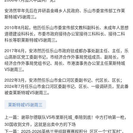
安沛然早年先后在井研县金峰乡人民政府、乐山市委宣传部工作莱
斯特城VS谢周三。
2010年8月起，他历任乐山市委宣传部文教科副科长、未成年人思想
道德建设科科长，市委市政府接待办公室接待三科科长、接待二科
科长等职莱斯特城VS谢周三。
2017年6月，安沛然历任乐山市政府驻成都办事处副主任、主任，乐
山高新区党工委副书记，市经济合作外事局党组成员、副局长，市
经济合作外事局党组书记、局长、市港澳事务办公室主任莱斯特城
VS谢周三。
2022年3月，安沛然任乐山市金口河区委副书记、代区长、区长；
2024年7月任乐山市金口河区委副书记、区长、一级调研员，至此番
被查莱斯特城VS谢周三。
莱斯特城VS谢周三
上一篇：
谢菲尔德联队VS布里斯托城_奉陪到底！中方打响第一枪，
30国收到文件，这就是出卖中方的下场
下一篇：
2025-2026英格兰甲组联赛赛程积分_区区一个“红军村”，