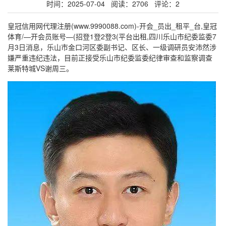
时间：2025-07-04 阅读：2706 评论：2
皇冠信用网代理注册(www.9990088.com)-开会_员出_租平_台,皇冠
体育/—开会员账号—(招登1登2登3(平台出租,四川乐山市纪委监委7
月3日消息，乐山市金口河区委副书记、区长、一级调研员安沛然涉
嫌严重违纪违法，目前正接受乐山市纪委监委纪律审查和监察调查
莱斯特城VS谢周三。