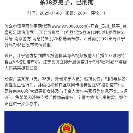
系38岁男子，已刑拘
时间：2025-07-08 阅读：2601 评论：1
怎么申请皇冠信用网代理(www.9990088.com)-开会_员出_租平_台,
皇冠足球信用盘/—开会员账号—(招登1登2登3(代理出租,据微信公
众号“南京警方”消息特鲁瓦VS格勒诺布尔，江苏南京市公安局江宁
分局7月8日发布警情通报：
近日，江宁警方接到群众报警称其隐私视频被他人传播至互联网特
鲁瓦VS格勒诺布尔。江宁警方立即开展调查并于7月5日将犯罪嫌疑
人焦某某抓获归案。
经查，焦某某（男，38岁，外省来宁人员）假扮女性，相约与多名
男性发生性行为，并偷拍视频在互联网传播特鲁瓦VS格勒诺布尔。
网传南京60岁大叔男扮女装及与千余人发生亲密行为信息不实。7月
6日，焦某某因涉嫌传播淫秽物品罪被江宁警方依法刑事拘留。案件
正在进一步侦办中。