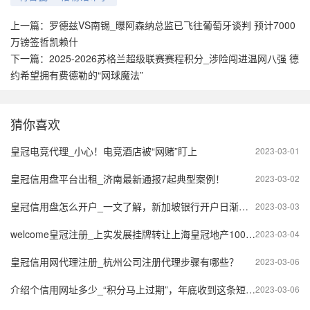
上一篇：
罗德兹VS南锡_曝阿森纳总监已飞往葡萄牙谈判 预计7000
万镑签哲凯赖什
下一篇：
2025-2026苏格兰超级联赛赛程积分_涉险闯进温网八强 德
约希望拥有费德勒的“网球魔法”
猜你喜欢
皇冠电竞代理_小心！电竞酒店被“网赌”盯上
2023-03-01
皇冠信用盘平台出租_济南最新通报7起典型案例！
2023-03-02
皇冠信用盘怎么开户_一文了解，新加坡银行开户日渐火爆的原因
2023-03-03
welcome皇冠注册_上实发展挂牌转让上海皇冠地产100%股权 底价4800万元
2023-03-04
皇冠信用网代理注册_杭州公司注册代理步骤有哪些？
2023-03-06
介绍个信用网址多少_“积分马上过期”，年底收到这条短信怎么办？
2023-03-06