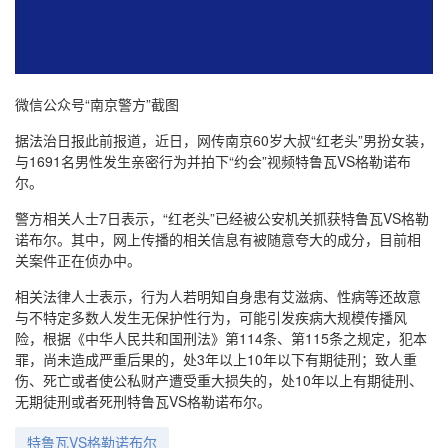
微信公众号“南京警方”截图
据法治日报此前报道，近日，网传南京60岁大叔“红老头”男扮女装，
与1691名男性发生亲密行为并拍下“约会”视频特鲁瓦VS格勒诺布
尔。
警方相关人士7日表示，“红老头”已经被公安机关抓获特鲁瓦VS格勒
诺布尔。其中，网上传播的相关信息有被随意夸大的成分，目前相
关案件正在侦办中。
相关法律人士表示，行为人若明知自身患有艾滋病、性病等还故意
与不特定多数人发生无保护性行为，可能引发疾病大规模传播风
险，根据《中华人民共和国刑法》第114条、第115条之规定，犯本
罪，尚未造成严重后果的，处3年以上10年以下有期徒刑；致人重
伤、死亡或者使公私财产遭受重大损失的，处10年以上有期徒刑、
无期徒刑或者死刑特鲁瓦VS格勒诺布尔。
特鲁瓦VS格勒诺布尔