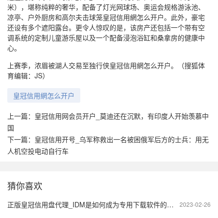
米），堪称纯粹的奢华，配备了灯光网球场、奥运会规格游泳池、
凉亭、户外厨房和高尔夫击球笼皇冠信用網怎么开户。此外，豪宅
还设有多个遮阳露台。更令人惊叹的是，该房产还包括一个带有空
调系统的定制儿童游乐屋以及一个配备浸泡浴缸和桑拿房的健康中
心。
上赛季，浓眉被湖人交易至独行侠皇冠信用網怎么开户。（搜狐体
育编辑：JS）
皇冠信用網怎么开户
上一篇：
皇冠信用网会员开户_莫迪还在沉默，有印度人开始羡慕中
国
下一篇：
皇冠信用开号_乌军称救出一名被困俄军后方的士兵：用无
人机空投电动自行车
猜你喜欢
正版皇冠信用盘代理_IDM是如何成为专用下载软件的？-IDM多个版本（电脑、手机、浏览器插件都有）
2023-02-26