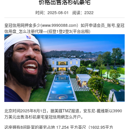
价格出售洛杉矶豪宅
时间：2025-08-01 阅读：2322
皇冠信用网押金多少(www.9990088.com）如开申请会员_账号,皇冠
信用盘_怎么注册代理—(招登1登2登3(平台出租)
北京时间2025年8月1日，据美媒TMZ报道，安东尼-戴维斯以3990
万美元出售洛杉矶豪宅皇冠信用網怎么开户。
这座拥有8间卧室的豪宅占地 17,254 平方英尺（1602.95平方