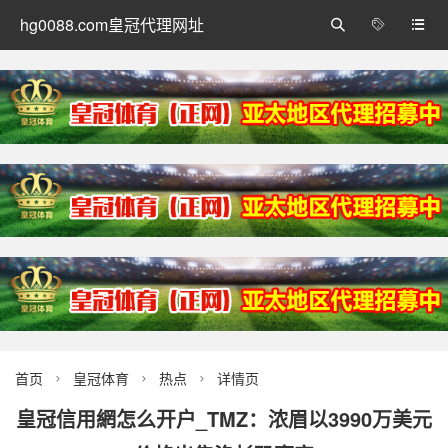
hg0088.com皇冠代理网址



首页
皇冠体育
热点
详情页



皇冠信用網怎么开户_TMZ：浓眉以3990万美元