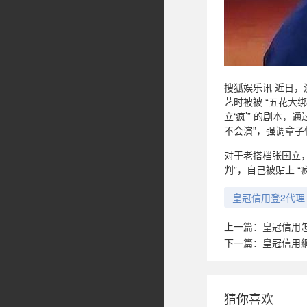
搜狐娱乐讯 近日，
艺时被被 “五花大
立‘疯’” 的剧本
不会演”，强调章子
对于老搭档张国立，
判”，自己被贴上 
皇冠信用登2代理
上一篇：
皇冠信用
下一篇：
皇冠信用
猜你喜欢