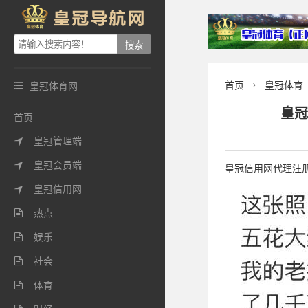
首页
皇冠体育
皇冠体育网


皇冠
首页
皇冠管理端

皇冠会员端

皇冠信用网代理注册(
皇冠信用网

热点

娱乐

社会

体育
