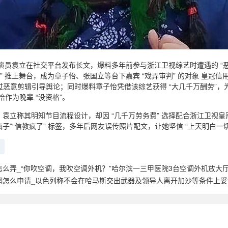
演员袁立在社交平台发布长文，爆料多年前参与浙江卫视综艺时遭遇的 “恶
绑” 推上舞台，成为章子怡、张国立等台下嘉宾 “戏弄审判” 的对象 皇冠
，通过恶意剪辑引导舆论；同时爆料章子怡凭借该综艺获得 “大几千万酬劳”
怡作为晚辈 “没资格”。
袁立称其明知节目流程设计，却因 “几千万劳务费” 选择配合浙江卫视皇
“疯子”“信教疯了” 标签，多年后网友误传照片配文，让她坚信 “上天明白一
怎么弄_“你吹空调，我吹空调外机？”哈尔滨一三甲医院3台空调外机放大
網怎么申请_以色列称不会在哈马斯交出武器及领导人离开加沙等条件上妥