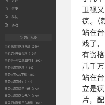
财经

健康

科技

游戏

热门标签

皇冠信用网代理注册（259）
皇冠足球平台代理（194）
皇冠登一登二登三区别（190）
皇冠信用网代理（186）
皇冠体育App下载（180）
皇冠信用网登1（177）
皇冠信用网如何注册（173）
皇冠信用网怎么开户（170）
皇冠足球管理平台出租（168）