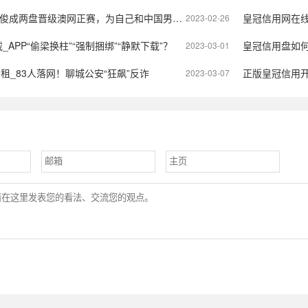
成两盘晋级澳网正赛，为自己和中国男网创造了历史
皇冠信用网在线申请
2023-02-26
_APP“偷梁换柱”“强制捆绑”“静默下载”？
皇冠信用盘如何注
2023-03-01
租_83人落网！聊城公安“狂飙”反诈
正版皇冠信用开户申
2023-03-07