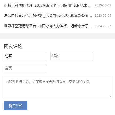
正版皇冠信用代理_26万粉淘宝老店因使用“流浪地球”标识，遭中影索赔15万，原告律师：法院将择日审理
2023-03-02
怎么申请皇冠信用盘代理_事关商标代理机构重新备案！请查看最新公告
2023-03-05
世界杯皇冠足球平台_梅西夺得大力神杯，迈着小步子走向队友，这一幕让不少球迷哭了
2023-03-07
网友评论
提交评论