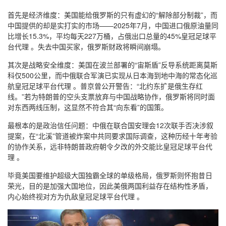
首先是经济维度：美国能给俄罗斯的只有虚幻的“解除部分制裁”，而
中国提供的却是实打实的市场——2025年7月，中国进口俄原油量同
比增长15.3%，平均每天227万桶，占俄出口总量的45%皇冠足球平
台代理 。失去中国买家，俄罗斯财政将瞬间崩塌。
其次是战略安全维度：美国在波兰部署的“宙斯盾”反导系统距离莫斯
科仅500公里，而中俄联合军演已实现从日本海到地中海的常态化巡
航皇冠足球平台代理 。普京曾公开警告：“北约东扩是俄生存红
线。”若为特朗普的空头支票放弃与中国战略协作，俄罗斯将同时面
对东西两线压制，这显然不符合其“向东看”的国策。
最根本的是政治信任问题：中俄在联合国安理会12次联手否决涉叙
提案，在“北溪”管道被炸案中共同要求国际调查，这种历经十年考验
的协作关系，远非特朗普政府朝令夕改的外交能比皇冠足球平台代
理 。
毕竟美国要维护超级大国独霸全球的单级格局，俄罗斯则怀抱昔日
荣光，目的是加强大国地位，因此美俄两国利益存在结构性矛盾，
内心始终视对方为仇敌皇冠足球平台代理 。