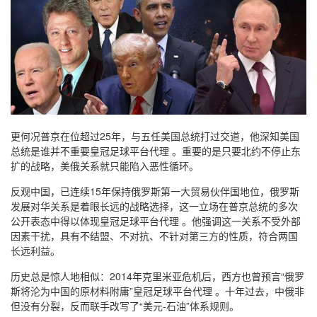
更何况普京在位超过25年，与五任美国总统打过交道，他深知美国
总统是谁并不重要皇冠足球平台代理 。重要的是只要北约不停止东
扩的战略，美俄关系就只能陷入恶性循环。
反观中国，已连续15年保持俄罗斯第一大贸易伙伴国地位，俄罗斯
发展对华关系是着眼长远的战略选择，这一立场在普京总统的多次
公开表态中得以体现皇冠足球平台代理 。他强调这一关系不受外部
因素干扰，具有不结盟、不对抗、不针对第三方的性质，符合两国
长远利益。
历史总是惊人地相似：2014年克里米亚危机后，西方也曾预言“俄罗
斯将沦为中国的原材料附庸”皇冠足球平台代理 。十年过去，中俄非
但没有分裂，反而联手改写了“美元-石油”体系规则。