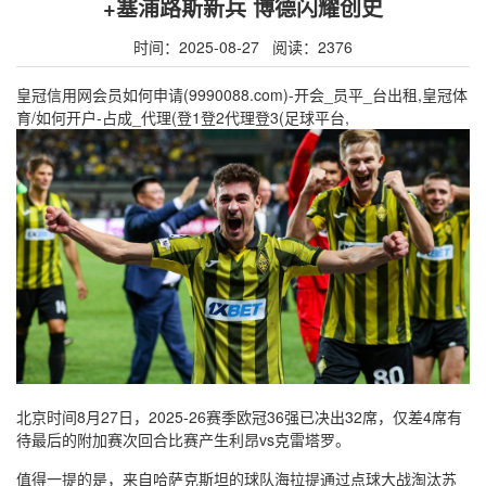
+塞浦路斯新兵 博德闪耀创史
时间：2025-08-27 阅读：2376
皇冠信用网会员如何申请(9990088.com)-开会_员平_台出租,皇冠体
育/如何开户-占成_代理(登1登2代理登3(足球平台,
北京时间8月27日，2025-26赛季欧冠36强已决出32席，仅差4席有
待最后的附加赛次回合比赛产生利昂vs克雷塔罗。
值得一提的是，来自哈萨克斯坦的球队海拉提通过点球大战淘汰苏