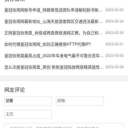
皇冠信用网账号申请_特朗普竞选团队申请解封脸书账号，Meta：数星期内做决定
2023-02-23
皇冠信用网最新地址_山海天旅游度假区交通违法最新处理地址
2023-02-26
正网皇冠信用盘_尚俊成两盘晋级澳网正赛，为自己和中国男网创造了历史
2023-02-26
如何代理皇冠信用网_如何正确使用HTTP代理IP？
2023-03-01
皇冠信用盘最高占成_2022年车身电气最不可靠合资车型盘点丰田霸榜质量隐忧
2023-03-02
怎么注册皇冠信用盘_原创 新款皇冠陆放两驱精英版性价比如何？具体分析后，你就明白了
2023-03-06
网友评论