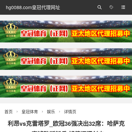
hg0088.com皇冠代理网址



首页
皇冠体育
娱乐
详情页



利昂vs克雷塔罗_欧冠36强决出32席：哈萨克