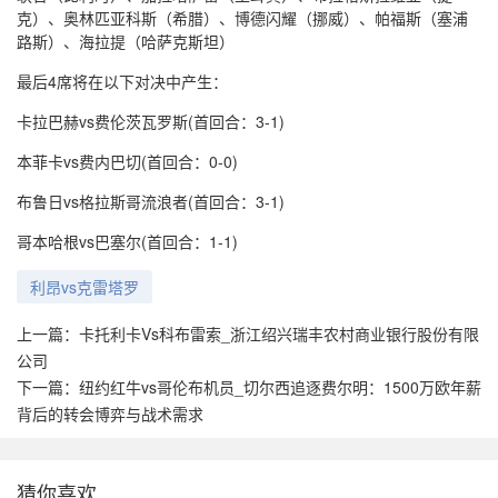
克）、奥林匹亚科斯（希腊）、博德闪耀（挪威）、帕福斯（塞浦
路斯）、海拉提（哈萨克斯坦）
最后4席将在以下对决中产生：
卡拉巴赫vs费伦茨瓦罗斯(首回合：3-1)
本菲卡vs费内巴切(首回合：0-0)
布鲁日vs格拉斯哥流浪者(首回合：3-1)
哥本哈根vs巴塞尔(首回合：1-1)
利昂vs克雷塔罗
上一篇：
卡托利卡Vs科布雷索_浙江绍兴瑞丰农村商业银行股份有限
公司
下一篇：
纽约红牛vs哥伦布机员_切尔西追逐费尔明：1500万欧年薪
背后的转会博弈与战术需求
猜你喜欢