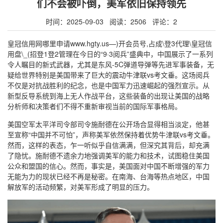
们不会被吓倒，美军依旧保持领先
时间：2025-09-03 阅读：2506 评论：2
皇冠信用网哪里申请www.hgty.us—)开会员号,占成\登3代理\皇冠信
用盘\_(招登1登2管理在今日的“9·3阅兵”盛典中，中国展示了一系列
令人瞩目的新式武器，尤其是东风-5C弹道导弹等先进军事装备，无
疑给世界特别是美国带来了巨大的震动牛津联vs考文垂。这场阅兵
不仅是对抗战胜利的纪念，也是中国军力迅速崛起的强烈宣示。从
新型反导系统到海上无人作战平台，这些装备的出现让美国的战略
分析师和决策者们不得不重新审视当前的国际军事格局。
美国空军太平洋司令部司令施耐德在公开场合显得相当淡定，他甚
至宣称“中国并不可怕”，声称美军依然保持着优势牛津联vs考文垂。
然而，这样的表态，乍一听似乎自信满满，但深究其背后，却充满
了隐忧。施耐德不遗余力地强调美军的能力和技术，试图稳住美国
公众和盟国的信心。然而，事实是，美国面对中国不断增强的军力
无能为力的现状已经不再是秘密。在南海、台海等热点地区，中国
解放军的活动频繁，对美军形成了明显的压力。