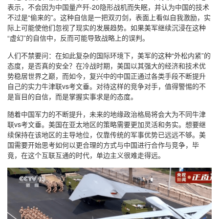
表示，不会因为中国量产歼-20隐形战机而失眠，并认为中国的技术
不过是“偷来的”。这种自信是一把双刃剑，表面上看似自我激励，实
际上可能使他们忽视了现实的发展趋势。如果美军继续沉浸在这种
“虚幻”的自信中，反而可能导致战略上的误判。
人们不禁要问：在如此复杂的国际环境下，美军的这种“外松内紧”的
态度，是否真的安全？在冷战时期，美国以其强大的经济和技术优
势稳居世界之巅，而如今，复兴中的中国正通过各类手段不断提升
自己的实力牛津联vs考文垂。对待这样的竞争对手，值得警惕的不
是盲目的自信，而是掌握实事求是的态度。
随着中国军力的不断提升，未来的地缘政治格局将会大为不同牛津
联vs考文垂。美国在亚太地区的策略需要更加灵活和务实。想要继
续保持在该地区的主导地位，仅靠传统的军事优势已远远不够。美
国需要开始思考如何以更合理的方式与中国进行合作与竞争，毕
竟，在这个互联互通的时代，单边主义很难走得远。