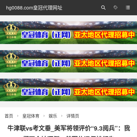
hg0088.com皇冠代理网址



首页
皇冠体育
娱乐
详情页



牛津联vs考文垂_美军将领评价“9.3阅兵”：我