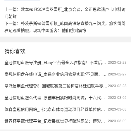
上一篇：
欧本vs RSCA富图雷斯_北京会谈，金正恩邀请卢卡申科访
问朝鲜
下一篇：
朴茨茅斯vs普雷斯顿_韩国高铁站直播九三阅兵，旅客纷纷
驻足观看拍照，现场中国游客：他们感到震惊
猜你喜欢
皇冠信用盘账号注册_Ebay平台最全入驻指南！不看后悔！
2023-02-23
皇冠信用盘在线申请_南昌企业信用修复实现“不见面、网上办”
2023-02-27
皇冠信用盘代理登3_围城联赛第二轮柯洁朴廷桓联手零封衢州
2023-02-28
皇冠信用盘怎么代理_原创 ​丰田紧跟时尚潮流，十六代皇冠SportCross上市，能重回市场巅峰吗
2023-03-05
体育皇冠信用网站_《北京市体育运动项目经营单位信用评价办法（试行）》文件解读
2023-03-08
世界杯皇冠代理平台_记者卧底世界杯赌球网站：博彩网站暗藏体育直播平台 “代理”佣金超50%
2023-03-09