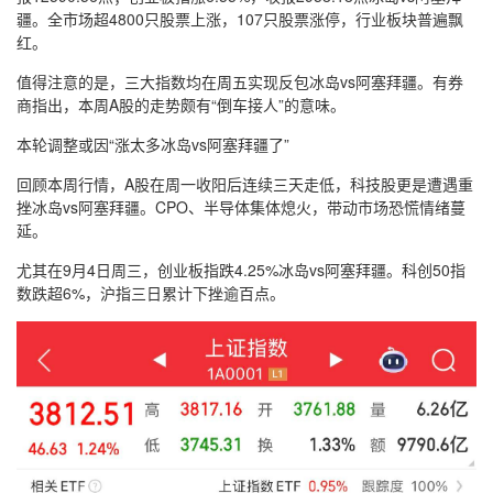
疆。全市场超4800只股票上涨，107只股票涨停，行业板块普遍飘
红。
值得注意的是，三大指数均在周五实现反包冰岛vs阿塞拜疆。有券
商指出，本周A股的走势颇有“倒车接人”的意味。
本轮调整或因“涨太多冰岛vs阿塞拜疆了”
回顾本周行情，A股在周一收阳后连续三天走低，科技股更是遭遇重
挫冰岛vs阿塞拜疆。CPO、半导体集体熄火，带动市场恐慌情绪蔓
延。
尤其在9月4日周三，创业板指跌4.25%冰岛vs阿塞拜疆。科创50指
数跌超6%，沪指三日累计下挫逾百点。