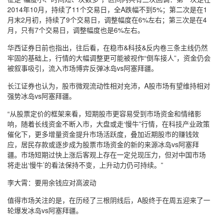
2014年10月，持续了11个交易日，全A跌幅不到5%；第二次是在1
月末2月初，持续了9个交易日，调整幅度在6%左右；第三次是在4
月，只有7个交易日，调整幅度也是6%左右。
华西证券日前也指出，往后看，在稳市&科技&反内卷三条主线仍然
牢固的基础上，行情的大幅调整更可能被视作“倒车接人”，资金仍会
被叙事吸引，流入市场博弈反弹冰岛vs阿塞拜疆。
长江证券也认为，股市微观流动性相对充沛，A股市场有望维持相对
强势冰岛vs阿塞拜疆。
“从股票定价的框架来看，短期股市更容易受到市场资金和情绪影
响，随着长线资金不断入市，大盘或走‘慢牛”行情，在科技产业政策
催化下，更多增量资金提升市场活跃度，叠加近期股市的赚钱效
应，居民存款或逐步成为股票市场资金的新的来源冰岛vs阿塞拜
疆。市场短期过快上涨后客观上存在一定兑现压力，但对中国市场
将走出‘慢牛’的看法保持不变，上升动力仍可持续。”
李大霄：要用余钱应对高波动
值得市场关注的是，在历经了三根阴线后，A股终于在周五迎来了一
轮爆发冰岛vs阿塞拜疆。