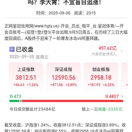
吗？李大霄：不宜盲目追涨！
时间：2025-09-06 阅读：2315
正网皇冠信用网(www.hgty.us)-开会_员出_租平_台,皇冠体育/—开
会员账号—(招登1登2登3(平台出租,9月5日周五，在历经了三日大幅
度回调后，A股终于迎来了一轮爆发冰岛vs阿塞拜疆。
截至收盘，沪指涨1.24%，收报3812.51点；深证成指涨3.89%，收
报12590.56点；创业板指涨6.55%，收报2958.18点冰岛vs阿塞拜