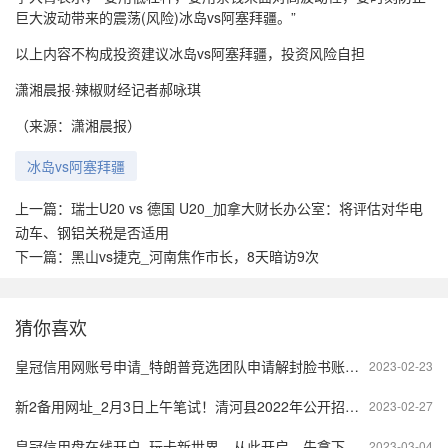
巨大波动带来的震荡(风险)冰岛vs阿塞拜疆。”
以上内容不构成投资建议冰岛vs阿塞拜疆，投资风险自担
潇湘晨报·辣椒财经记者郝咏琪
（来源：潇湘晨报）
冰岛vs阿塞拜疆
上一篇：
瑞士U20 vs 德国 U20_加拿大财长办公室：将评估对华电
动车、钢铝关税是否适用
下一篇：
黑山vs捷克_河南焦作市长，8天暗访9次
猜你喜欢
皇冠信用网账号申请_特朗普竞选团队申请解封脸书账号，Meta：数星期内做决定
2023-02-23
新2备用网址_2月3日上午笔试！清河县2022年公开招聘社区工作者！
2023-02-27
皇冠信用盘在线开户_玩卡新世界，从此开启，先拿下这张免年费钻石卡！
2023-03-04