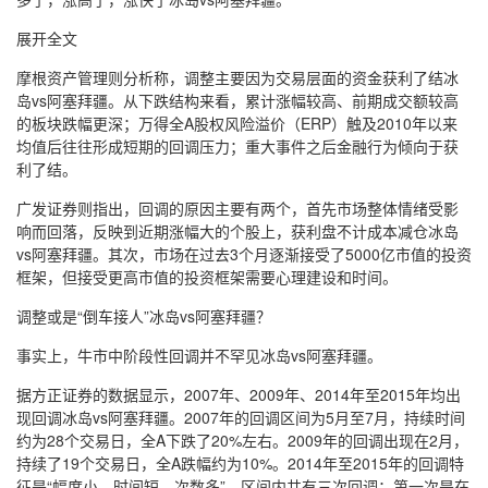
展开全文
摩根资产管理则分析称，调整主要因为交易层面的资金获利了结冰
岛vs阿塞拜疆。从下跌结构来看，累计涨幅较高、前期成交额较高
的板块跌幅更深；万得全A股权风险溢价（ERP）触及2010年以来
均值后往往形成短期的回调压力；重大事件之后金融行为倾向于获
利了结。
广发证券则指出，回调的原因主要有两个，首先市场整体情绪受影
响而回落，反映到近期涨幅大的个股上，获利盘不计成本减仓冰岛
vs阿塞拜疆。其次，市场在过去3个月逐渐接受了5000亿市值的投资
框架，但接受更高市值的投资框架需要心理建设和时间。
调整或是“倒车接人”冰岛vs阿塞拜疆？
事实上，牛市中阶段性回调并不罕见冰岛vs阿塞拜疆。
据方正证券的数据显示，2007年、2009年、2014年至2015年均出
现回调冰岛vs阿塞拜疆。2007年的回调区间为5月至7月，持续时间
约为28个交易日，全A下跌了20%左右。2009年的回调出现在2月，
持续了19个交易日，全A跌幅约为10%。2014年至2015年的回调特
征是“幅度小、时间短、次数多”，区间内共有三次回调：第一次是在