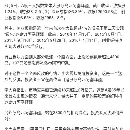
9月5日，A股三大指数集体大涨冰岛vs阿塞拜疆。截止收盘，沪指涨
1.24%，收报3812.51点；深证成指涨3.89%，收报12590.56点；创
业板指涨6.55%，收报2958.18点。
其中，创业板指是近十年来首次在大跌超过4%的情况下第二天实现
“反包”冰岛vs阿塞拜疆。此前，2010年11月15日、2015年8月4日、
2015年9月16日、2015年9月28日、2016年1月14日，创业板指也
实现大跌超4%后反包。
行业板块方面则大部分收涨，个股方面，上涨股票数量超过4800
只，107只股票涨停冰岛vs阿塞拜疆。
对于这样一个全面反攻的行情，李大霄却提醒投资者，这是一个猛
烈的反弹，投资者不宜在高位盲目追涨冰岛vs阿塞拜疆。
李大霄指出，市场交易额已连续18天超过2万亿元，这是A股35年以
来首次出现的情况，通常来说，量大并不一定是购买股票的好时机
冰岛vs阿塞拜疆。
另外冰岛vs阿塞拜疆，站在3800点的相对高点，投资者又该如何应
对？
李大霄表示，“要用低杠杆，要用余钱来面对高波动性，要时刻防止