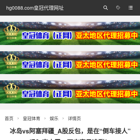
hg0088.com皇冠代理网址



首页
皇冠体育
娱乐
详情页



冰岛vs阿塞拜疆_A股反包，是在“倒车接人”