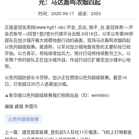
光：马达轰鸣浓烟四起
时间：2025-09-17 阅读：2353
正版皇冠信用网(www.hg01.vip)-开会_员出_租平_台,皇冠体育/—开
会员账号—(招登1登2登3(代理平台出租,9月16日，以军公布第98师
部队在加沙城开展大规模地面行动的画面，现场马达轰鸣浓烟四起
以色列超级联赛。报道称，以军对加沙城地面攻势的主要阶段已经
开始。以方表示，将陆续增加兵力，预计行动将持续数月之久。以
军两个师的部队正在加沙城作战，作战行动已扩展至加沙城中心地
带。
以色列国防部长卡茨称，加沙正在燃烧以色列超级联赛。截至16
日，已有超过35万人逃离加沙城。
▲新京报以色列超级联赛我们视频出品（ID：wevideo）
编辑 臧璐 李霞玲
以色列超级联赛
上一篇：
捷克国家联赛_登机前5人狂吃11斤榴莲，飞机上打嗝都是