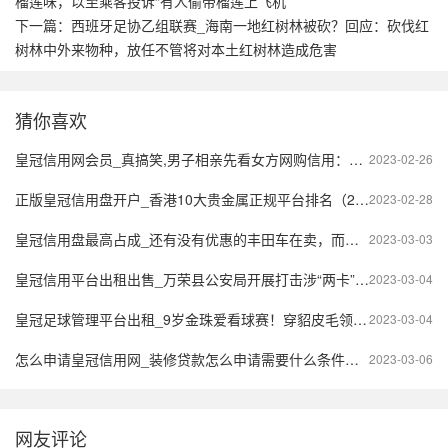
榴莲味，以至乘客投诉“有人偷带榴莲上飞机”
下一篇：
西班牙足协乙组联赛_海南一地红树林被砍？回应：砍伐红
树林中外来物种，放任不管将对本土红树林造成危害
猜你喜欢
皇冠信用网会员_真搞笑,男子相亲先看女方网购信用：等级太高配不上(转载)
2023-02-26
正版皇冠信用盘开户_香港10大贵金属正规平台排名（2023精选）
2023-02-28
皇冠信用盘最高占成_还有没有优惠的丰田车在卖，而且还是高配好卖，皇冠陆放哪里好？
2023-03-03
皇冠信用平台出租出售_万荣县公安局开展打击涉“两卡”犯罪集中统一行动，多名违法犯罪嫌疑人归案
2023-03-04
皇冠足球管理平台出租_9岁金珠爱看球赛！穿貂皮毛领风衣坐C位，太有王室女王储的气场了
2023-03-04
怎么申请皇冠信用网_装修贷款怎么申请需要什么条件，哪个银行容易申请？_八块钱网
2023-03-06
网友评论