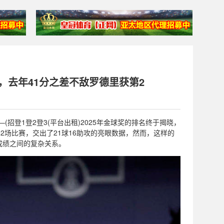
，去年41分之差不敌罗德里获第2
理—(招登1登2登3(平台出租)2025年金球奖的排名终于揭晓，
2场比赛，交出了21球16助攻的亮眼数据，然而，这样的
成绩之间的复杂关系。