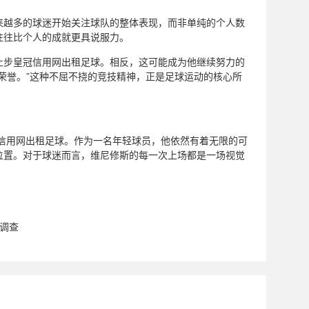
来越多的球迷开始关注球队的整体表现，而非单纯的个人数
往往比个人的成就更具说服力。
止步皇冠信用网出租足球。相反，这可能成为他继续努力的
荣誉。”这种不屈不挠的竞技精神，正是足球运动的核心所
冠信用网出租足球。作为一名年轻球员，他依然有着无限的可
位置。对于球迷而言，维尼修斯的每一次上场都是一场视觉
调查