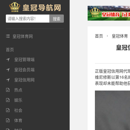
首页
皇冠体育
皇冠体育网


皇冠
首页
皇冠管理端

皇冠会员端

正版皇冠信用网代理(
维尼修斯以第16名
皇冠信用网

表现却未能帮助他
热点

娱乐

社会

体育
