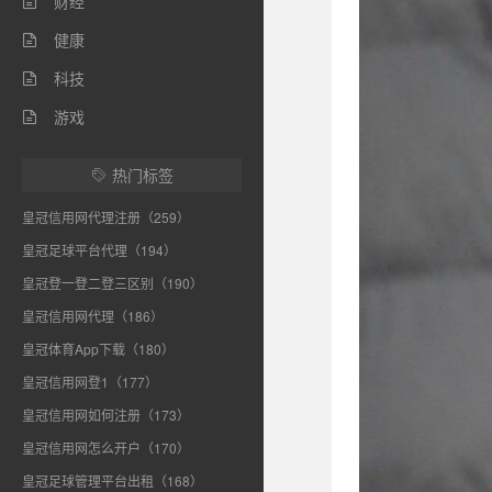
财经

健康

科技

游戏

热门标签

皇冠信用网代理注册（259）
皇冠足球平台代理（194）
皇冠登一登二登三区别（190）
皇冠信用网代理（186）
皇冠体育App下载（180）
皇冠信用网登1（177）
皇冠信用网如何注册（173）
皇冠信用网怎么开户（170）
皇冠足球管理平台出租（168）