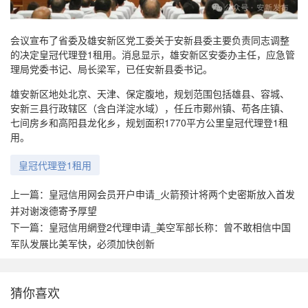
会议宣布了省委及雄安新区党工委关于安新县委主要负责同志调整
的决定皇冠代理登1租用。消息显示，雄安新区安委办主任，应急管
理局党委书记、局长梁军，已任安新县委书记。
雄安新区地处北京、天津、保定腹地，规划范围包括雄县、容城、
安新三县行政辖区（含白洋淀水域），任丘市鄚州镇、苟各庄镇、
七间房乡和高阳县龙化乡，规划面积1770平方公里皇冠代理登1租
用。
皇冠代理登1租用
上一篇：
皇冠信用网会员开户申请_火箭预计将两个史密斯放入首发
并对谢泼德寄予厚望
下一篇：
皇冠信用網登2代理申请_美空军部长称：曾不敢相信中国
军队发展比美军快，必须加快创新
猜你喜欢