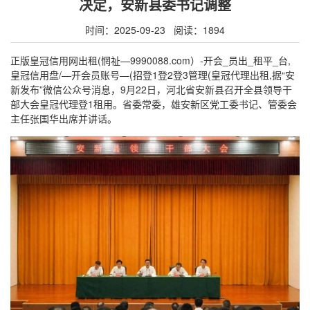
决定，安新县委书记调整
时间：2025-09-23 阅读：1894
正版皇冠信用网出租(惘祉—9990088.com）-开会_员出_租平_台,
皇冠信用盘/—开会员账号—(招登1登2登3管理(皇冠代理出租,据“安
新发布”微信公众号消息，9月22日，河北省安新县召开全县领导干
部大会皇冠代理登1租用。省委常委，雄安新区党工委书记、管委会
主任张国华出席并讲话。