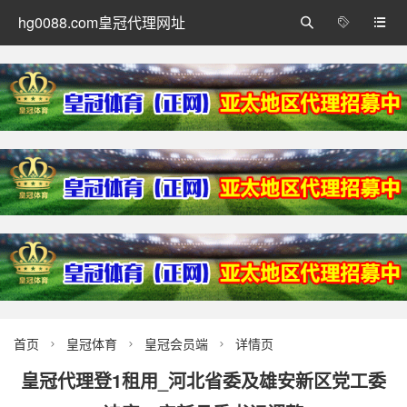
hg0088.com皇冠代理网址



首页
皇冠体育
皇冠会员端
详情页



皇冠代理登1租用_河北省委及雄安新区党工委