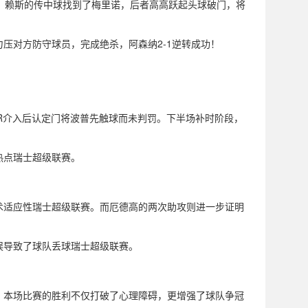
，赖斯的传中球找到了梅里诺，后者高高跃起头球破门，将
压对方防守球员，完成绝杀，阿森纳2-1逆转成功！
R介入后认定门将波普先触球而未判罚。下半场补时阶段，
热点瑞士超级联赛。
术适应性瑞士超级联赛。而厄德高的两次助攻则进一步证明
误导致了球队丢球瑞士超级联赛。
。本场比赛的胜利不仅打破了心理障碍，更增强了球队争冠