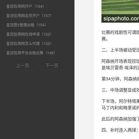
皇冠信用网开户（164）
皇冠信用网会员开户（157）
皇冠登3管理出租（154）
比赛的戏剧性可谓
皇冠信用网在线申请（152）
赛。
皇冠信用网怎么代理（152）
二、上半场被动受
皇冠信用平台出租出售（146）
阿森纳开场表现控
上一页
下一页
是埃贝雷奇·埃泽
第34分钟，阿森纳
三、中场调整显成
下半场，阿尔特塔
马丁内利和梅里诺
此后的阿森纳加强
四、补时连入两球