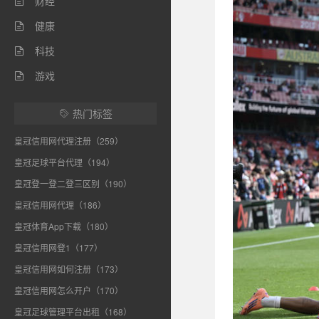
财经

健康

科技

游戏

热门标签

皇冠信用网代理注册（259）
皇冠足球平台代理（194）
皇冠登一登二登三区别（190）
皇冠信用网代理（186）
皇冠体育App下载（180）
皇冠信用网登1（177）
皇冠信用网如何注册（173）
皇冠信用网怎么开户（170）
皇冠足球管理平台出租（168）