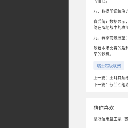
的信心。
八、数据印证统治
赛后统计数据显示
纳在阵地战中的攻
九、赛季前景展望
随着本场比赛的胜
军的梦想。
瑞士超级联赛
上一篇：
土耳其超
下一篇：
芬兰乙组
猜你喜欢
皇冠信用盘庄家_[速看] 