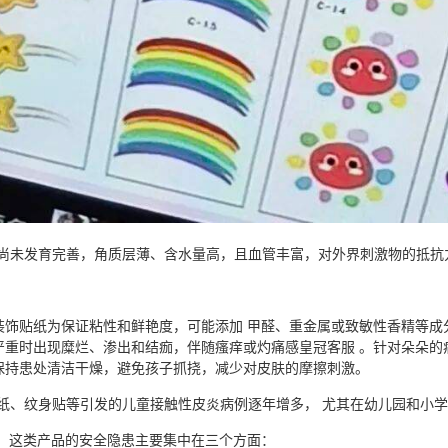
能尚未发育完善，角质层薄、含水量高，且血管丰富，对外界刺激物的抵抗力
装饰贴纸为保证粘性和鲜艳度，可能添加 甲醛、重金属或致敏性香精等成
严重时出现糜烂、渗出和结痂，伴随瘙痒或灼痛感皇冠客服 。针对朵朵的
保持患处清洁干燥，避免孩子抓挠，减少对皮肤的摩擦刺激。
纸、纹身贴等引发的儿童接触性皮炎病例逐年增多， 尤其在幼儿园和小学
 ，这类产品的安全隐患主要集中在三个方面：