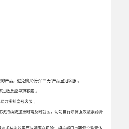
的产品，避免购买低价“三无”产品皇冠客服 。
等过敏反应皇冠客服 。
暴力撕扯皇冠客服 。
，症状持续或加重时需及时就医，切勿自行涂抹强效激素药膏
盲目追求装饰效果而忽视潜在风险；相关部门也要健全监管体