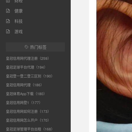
财经

健康

科技

游戏

热门标签

皇冠信用网代理注册（259）
皇冠足球平台代理（194）
皇冠登一登二登三区别（190）
皇冠信用网代理（186）
皇冠体育App下载（180）
皇冠信用网登1（177）
皇冠信用网如何注册（173）
皇冠信用网怎么开户（170）
皇冠足球管理平台出租（168）