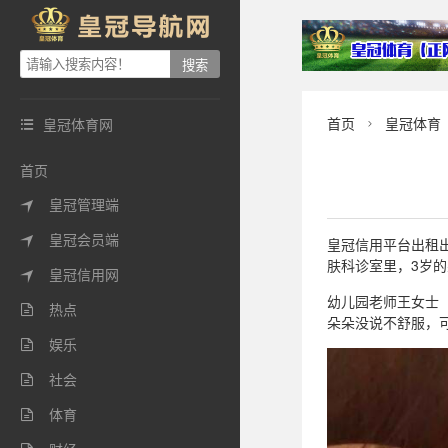
首页
皇冠体育
皇冠体育网


首页
皇冠管理端

皇冠会员端

皇冠信用平台出租出售
肤科诊室里，3岁
皇冠信用网

幼儿园老师王女士
热点

朵朵没说不舒服，
娱乐

社会

体育
