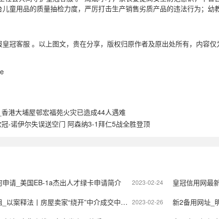
台儿童用品的质量抽检力度，严厉打击生产销售劣质产品的违法行为；幼
报皇冠客服 。以上图文，贵在分享，版权归原作者及原出处所有，内容仅
。
e
_香港大埔屋邨宏福苑火灾已造成44人遇难
欧冠-诺伊尔失误送空门 阿森纳3-1拜仁5战全胜登顶
申请_美国EB-1a杰出人才绿卡申请简介
皇冠信用网最
2023-02-24
丨房屋卖家“绕开”中介成交中介索赔违约金，为何被法院驳回？
新2备用网址_明
2023-02-26