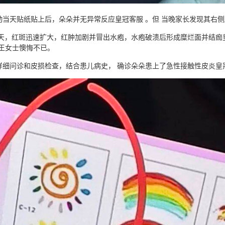
动当天贴纸贴上后，朵朵并无异常反应皇冠客服 。但 当晚家长发现其右
几天，红斑迅速扩大，红肿加剧并冒出水疱，水疱破溃后形成糜烂面并结痂
”王女士懊悔不已。
详细问诊和皮损检查，结合患儿病史， 确诊朵朵患上了急性接触性皮炎皇