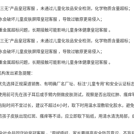
“三无”产品皇冠客服 ，未通过儿童化妆品安全检测，化学物质含量超标；
水会破坏儿童皮肤屏障皇冠客服 ，导致过敏原更易侵入；
 重金属超标问题，长期接触可能影响儿童身体健康皇冠客服 。
“三无”产品皇冠客服 ，未通过儿童化妆品安全检测，化学物质含量超标；
水会破坏儿童皮肤屏障皇冠客服 ，导致过敏原更易侵入；
 重金属超标问题，长期接触可能影响儿童身体健康皇冠客服 。
机构发出紧急提醒：
：优先选择正规渠道销售、有明确厂名厂址、标注“儿童专用”和安全认证标志
：使用前可先在孩子耳后或手臂内侧做皮肤测试，观察是否出现红肿、瘙痒
：粘贴时间不宜过长，建议不超过4小时，取下时用温水湿敷软化胶水，避免
适：若孩子皮肤出现红斑、瘙痒等不适，应立即取下贴纸，用清水清洗局部
要全社会共同守护皇冠客服 。”周斌呼吁，家长要提高安全防范意识，不