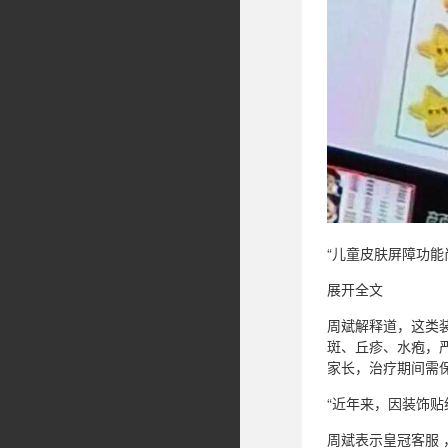
“儿童皮肤屏障功
展开全文
周斌解释道，这类
斑、丘疹、水疱，
家长，治疗期间需
“近年来，因装饰贴
周斌表示皇冠客服