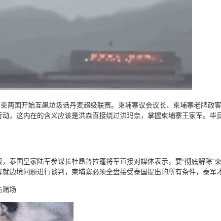
泰、柬两国开始互飙垃圾话丹麦超级联赛。柬埔寨议会议长、柬埔寨老牌政
行动，这内在的含义应该是洪森直接绕过洪玛奈，掌握柬埔寨王家军。毕
狠，泰国皇家陆军参谋长杜昂普拉蓬将军直接对媒体表示，要“彻底解除”
寨就边境问题进行谈判，柬埔寨必须全盘接受泰国提出的所有条件，泰军
击赌场