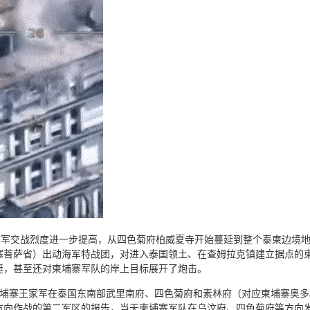
柬两军交战烈度进一步提高，从四色菊府柏威夏寺开始蔓延到整个泰柬边境
寨菩萨省）出动海军特战团，对进入泰国领土、在查姆拉克镇建立据点的
艇，甚至还对柬埔寨军队的岸上目标展开了炮击。
柬埔寨王家军在泰国东南部武里南府、四色菊府和素林府（对应柬埔寨奥
向作战的第二军区的报告，当天柬埔寨军队在乌汶府、四色菊府等方向发起