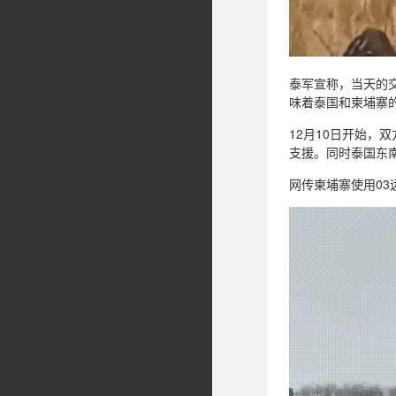
泰军宣称，当天的
味着泰国和柬埔寨
12月10日开始
支援。同时泰国东
网传柬埔寨使用03