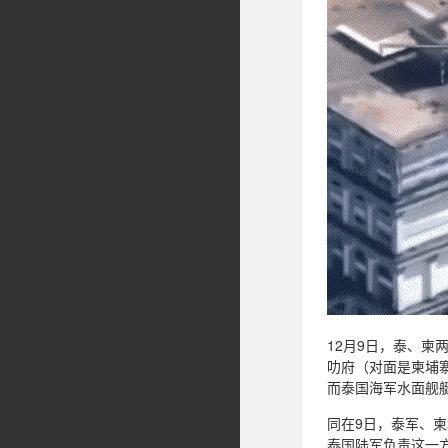
12月9日，泰、
叻府（对面是柬埔
而泰国海军水面舰
同在9日，泰军、
泰国陆军负责这一方