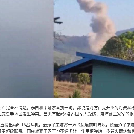
突？完全不清楚，泰国和柬埔寨各执一词，都说是对方首先开火的丹麦超级
柏威夏寺地区发生冲突。当天有起码4名泰国军人受伤，柬埔寨王家军的损
队直接出动F-16战斗机，轰炸了柬埔寨一方的边境前哨阵地，还轰炸了
丹麦超级联赛。而柬埔寨王家军也不遑多让，使用榴弹炮、多管火箭炮和