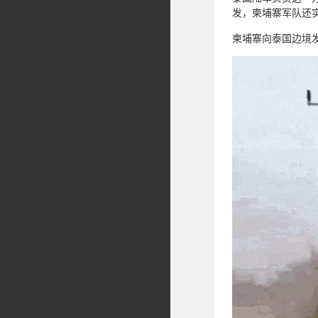
发，柬埔寨军队还实
柬埔寨向泰国边境