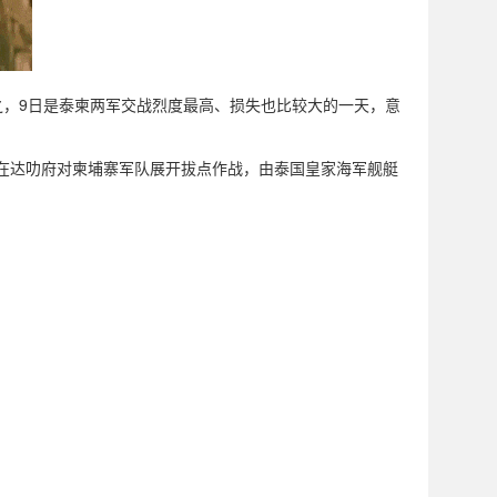
之，9日是泰柬两军交战烈度最高、损失也比较大的一天，意
团在达叻府对柬埔寨军队展开拔点作战，由泰国皇家海军舰艇