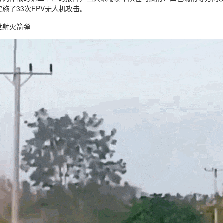
施了33次FPV无人机攻击。
发射火箭弹