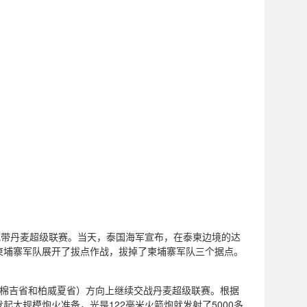
地带丹麦超级联赛。当天，泰国海军宣布，在泰柬边境的达
柬埔寨军队展开了拔点作战，拔掉了柬埔寨军队三个据点。
多棉吉省和柏威夏省）方向上继续交战丹麦超级联赛。根据
大规模炮火准备，光是122毫米火箭炮就发射了5000多