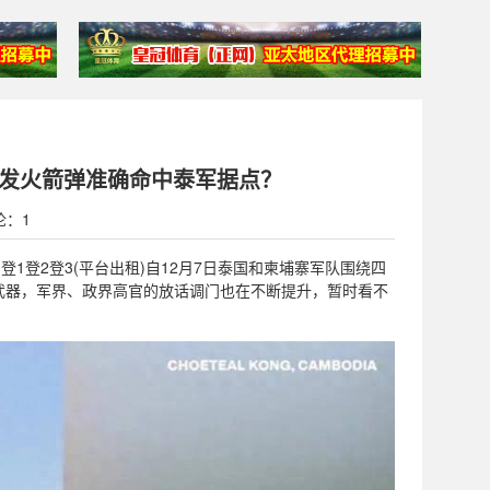
，3发火箭弹准确命中泰军据点？
论：1
(招登1登2登3(平台出租)自12月7日泰国和柬埔寨军队围绕四
武器，军界、政界高官的放话调门也在不断提升，暂时看不