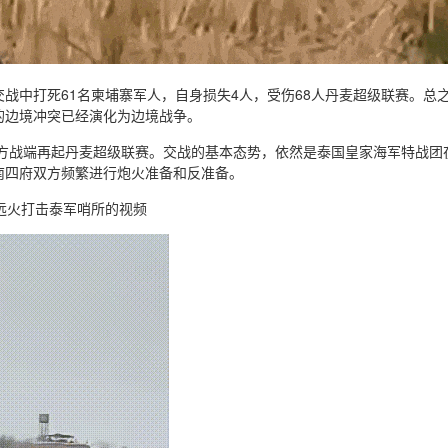
交战中打死61名柬埔寨军人，自身损失4人，受伤68人丹麦超级联赛。总
的边境冲突已经演化为边境战争。
，双方战端再起丹麦超级联赛。交战的基本态势，依然是泰国皇家海军特战
南四府双方频繁进行炮火准备和反准备。
远火打击泰军哨所的视频