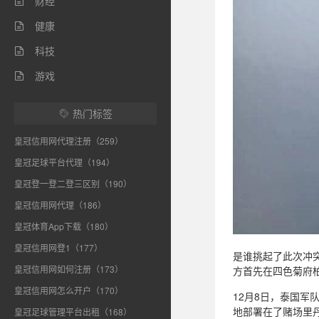
财经

健康

科技

游戏

热门标签

皇冠信用网代理注册（259）
皇冠足球平台代理（194）
皇冠登一登二登三区别（190）
皇冠信用网代理（186）
皇冠体育App下载（180）
皇冠信用网登1（177）
是谁挑起了此次冲
皇冠信用网如何注册（173）
方首先在四色菊府
皇冠信用网怎么开户（170）
12月8日，泰国军
地部署在了赌场里
皇冠足球管理平台出租（168）