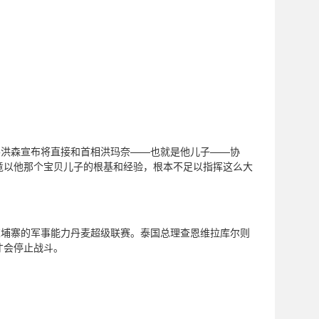
客洪森宣布将直接和首相洪玛奈——也就是他儿子——协
竟以他那个宝贝儿子的根基和经验，根本不足以指挥这么大
柬埔寨的军事能力丹麦超级联赛。泰国总理查恩维拉库尔则
才会停止战斗。