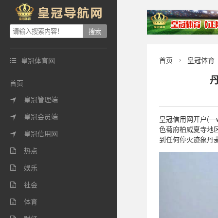
首页
皇冠体育
皇冠体育网


首页
皇冠管理端

皇冠会员端

皇冠信用网开户(—w
色菊府柏威夏寺地
皇冠信用网

到任何停火迹象丹
热点

娱乐

社会

体育
