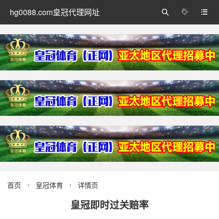
hg0088.com皇冠代理网址



首页
皇冠体育
详情页


皇冠即时过关赔率