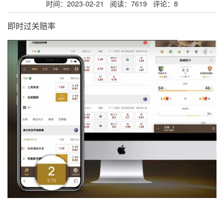
时间：2023-02-21 阅读：7619 评论：8
即时过关赔率