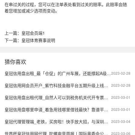
在串过关的过程，您可以在注单表处看到过关的赔率。此赔率会随
着您增加或减少选项而变动。
上一篇：
皇冠会员端1
下一篇：
皇冠体育赛事说明
猜你喜欢
皇冠信用盘出租_最「仓促」的广州车展，还能撑起A级车展的场子吗？
2023-02-28
皇冠信用网会员开户_紫竹科技金融平台五期升级上线啦！
2023-02-28
皇冠信用盘出租代理_自然人可以到税务机关代开专票吗？
2023-03-01
皇冠信用盘哪里申请_着急用钱哪里借钱最快？靠谱平台，额度高至30万，年化低至5.07%
2023-03-01
皇冠代理管理端_老铁，买房啦！快手放大招，与深圳中原合作，培养专业房产主播经纪人…
2023-03-04
世界杯皇冠信用网代理_陀螺电竞周报丨国际奥委会公布2023年奥林匹克电子竞技系列赛信息；杭州亚运会上线首批电竞特许商品
2023-03-06