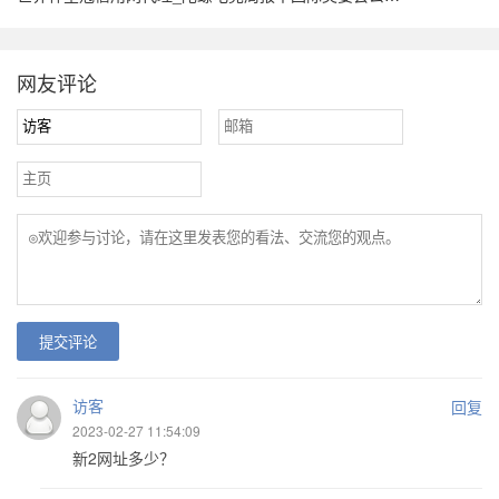
网友评论
提交评论
访客
回复
2023-02-27 11:54:09
新2网址多少？