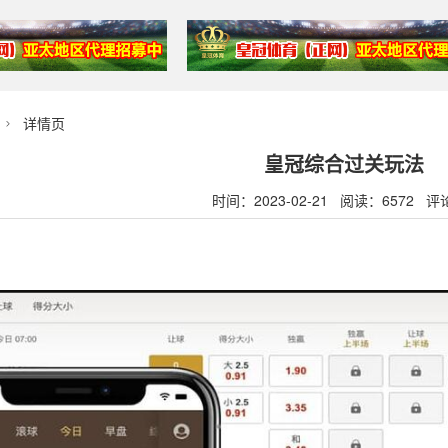
详情页

皇冠综合过关玩法
时间：2023-02-21 阅读：6572 评