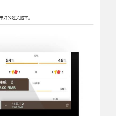
串好的过关赔率。