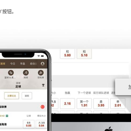
单’按钮。