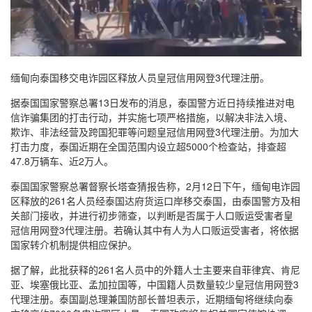
缅甸向泰国移交电诈园区释放人员皇冠信用网登3代理注册。
据泰国国家警察总署13日发布的消息，泰国警方近日持续推进对电
信诈骗集团的打击行动，并实施七项严格措施，以解决非法入境、
欺诈、非法经营及跨国犯罪等问题皇冠信用网登3代理注册。为加大
打击力度，泰国近期在全国范围内设立超5000个检查站，排查超
47.8万辆车、近2万人。
泰国国家警察总署督察长塔查猜报告称，2月12日下午，缅甸电诈园
区释放的261名人员经泰国达府货运口岸移交泰国，由泰国警方及相
关部门接收，并进行初步筛查，以判断是否属于人口贩运受害者皇
冠信用网登3代理注册。若确认其中有人为人口贩运受害者，将依据
国家转介机制提供相应保护。
据了解，此批获释的261名人员中的外籍人士主要来自菲律宾、肯尼
亚、埃塞俄比亚、孟加拉国等，中国籍人员数量较少皇冠信用网登3
代理注册。泰国副总理兼国防部长普坦表示，近期缅甸将继续向泰