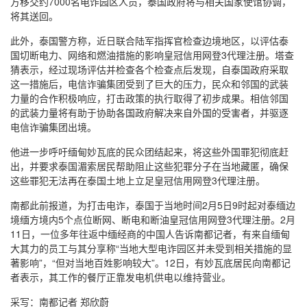
方移交约7000名电诈园区人员，泰国政府将与相关国家使馆协调，
将其送回。
此外，泰国警方称，近日联合陆军指挥官检查边境地区，以评估泰
国切断电力、网络和燃油措施的影响皇冠信用网登3代理注册。塔查
猜表示，经过现场评估并检查各个检查点后发现，自泰国政府采取
这一措施后，电信诈骗集团受到了巨大的压力，民众和邻国的武装
力量的合作积极响应，打击政策的执行取得了初步成果。相信邻国
的武装力量将有助于协助各国政府解决来自外国的受害者，并驱逐
电信诈骗集团出境。
他进一步呼吁缅甸妙瓦底的民众团结起来，将这些外国罪犯彻底赶
出，并要求泰国湄索居民帮助阻止这些犯罪分子在当地藏匿，确保
这些罪犯无法再在泰国土地上立足皇冠信用网登3代理注册。
南都此前报道，为打击电诈，泰国于当地时间2月5日9时起对泰缅边
境缅方境内5个点位断网、断电和断油皇冠信用网登3代理注册。2月
11日，一位多年往返中缅经商的中国人告诉南都记者，有来自缅甸
大其力的员工与其分享称“当地大型电诈园区并未受到相关措施的显
著影响”，“但对当地百姓影响较大”。12日，有妙瓦底居民向南都记
者表示，其工作的餐厅正靠发电机供电以维持营业。
采写：南都记者 郑欣蔚