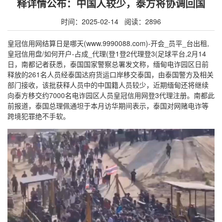
释详情公布：中国人较少，泰方将协调回国
时间：2025-02-14 阅读：2896
皇冠信用网结算日是哪天(www.9990088.com)-开会_员平_台出租,
皇冠信用盘/如何开户-占成_代理(登1登2代理登3(足球平台,2月14
日，南都记者获悉，泰国国家警察总署发文称，缅甸电诈园区日前
释放的261名人员经泰国达府货运口岸移交泰国，由泰国警方及相关
部门接收，该批获释人员中的中国籍人员较少，近期缅甸还将继续
向泰方移交约7000名电诈园区人员皇冠信用网登3代理注册。南都此
前报道，泰国总理佩通坦于本月访华期间表示，泰国对网赌电诈等
跨境犯罪绝不手软。