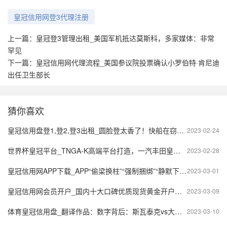
皇冠信用网登3代理注册
上一篇：
皇冠登3管理出租_美国军机抵达莫斯科，多家媒体：非常
罕见
下一篇：
皇冠信用网代理流程_美国参议院投票确认小罗伯特·肯尼迪
出任卫生部长
猜你喜欢
皇冠信用盘登1,登2,登3出租_圆脸登太香了！快船在窃喜！76人在流泪！湖人在后悔！
2023-02-24
世界杯皇冠平台_TNGA-K高端平台打造，一汽丰田皇冠陆放表现出色
2023-02-28
皇冠信用网APP下载_APP“偷梁换柱”“强制捆绑”“静默下载”？
2023-03-01
皇冠信用网会员开户_国内十大口碑优质现货黄金开户平台排名（最新版汇总）
2023-03-09
体育皇冠信用盘_翻译作品：数字背后：斯瓦泰克vs大坂娜奥米
2023-03-10